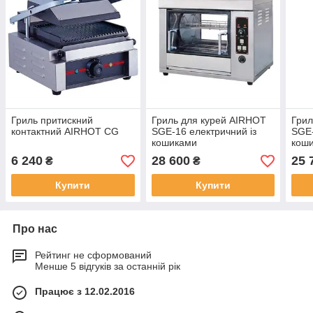
Гриль притискний
Гриль для курей AIRHOT
Грил
контактний AIRHOT CG
SGE-16 електричний із
SGE-
кошиками
кош
6 240
28 600
25 
₴
₴
Купити
Купити
Про нас
Рейтинг не сформований
Менше 5 відгуків за останній рік
Працює з 12.02.2016