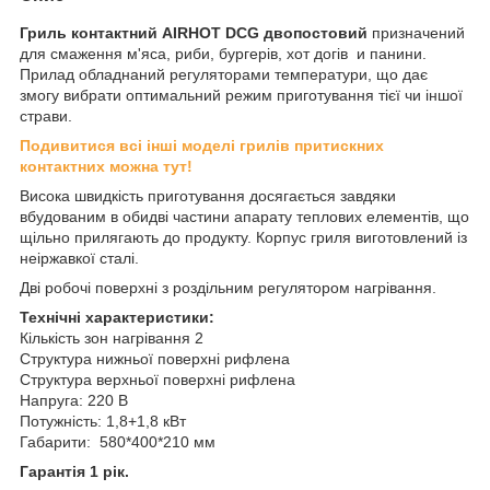
Гриль контактний AIRHOT DCG двопостовий
призначений
для смаження м'яса, риби, бургерів, хот догів и панини.
Прилад обладнаний регуляторами температури, що дає
змогу вибрати оптимальний режим приготування тієї чи іншої
страви.
Подивитися всі інші моделі грилів притискних
контактних можна тут!
Висока швидкість приготування досягається завдяки
вбудованим в обидві частини апарату теплових елементів, що
щільно прилягають до продукту. Корпус гриля виготовлений із
неіржавкої сталі.
Дві робочі поверхні з роздільним регулятором нагрівання.
Технічні характеристики:
Кількість зон нагрівання 2
Структура нижньої поверхні рифлена
Структура верхньої поверхні рифлена
Напруга: 220 В
Потужність: 1,8+1,8 кВт
Габарити: 580*400*210 мм
Гарантія 1 рік.