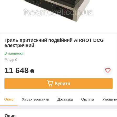
Гриль притискний подвійний AIRHOT DCG
електричний
В наявності
Роздріб
11 648
₴
Купити
Опис
Характеристики
Доставка
Оплата
Умови п
Опис