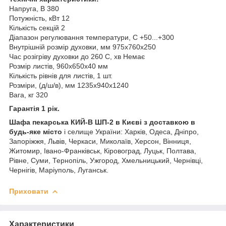
Напруга, В 380
Потужність, кВт 12
Кількість секцій 2
Діапазон регулювання температури, С +50...+300
Внутрішній розмір духовки, мм 975х760х250
Час розігріву духовки до 260 С, хв Немає
Розмір листів, 960х650х40 мм
Кількість рівнів для листів, 1 шт.
Розміри, (д/ш/в), мм 1235x940x1240
Вага, кг 320
Гарантія 1 рік.
Шафа пекарська КИЙ-В ШП-2 в Києві з доставкою в
будь-яке місто
і селище України: Харків, Одеса, Дніпро,
Запоріжжя, Львів, Черкаси, Миколаїв, Херсон, Вінниця,
Житомир, Івано-Франківськ, Кіровоград, Луцьк, Полтава,
Рівне, Суми, Тернопіль, Ужгород, Хмельницький, Чернівці,
Чернігів, Маріуполь, Луганськ.
Приховати
Характеристики