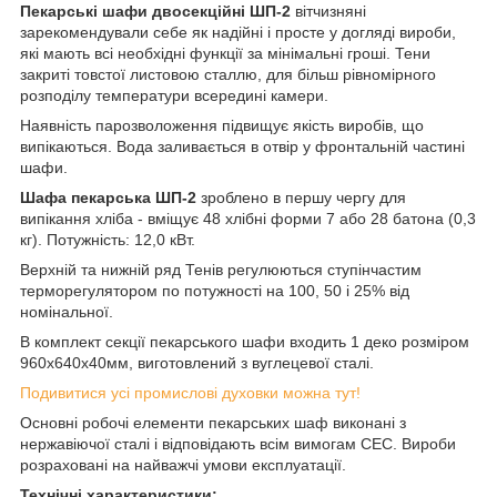
Пекарські шафи двосекційні ШП-2
вітчизняні
зарекомендували себе як надійні і просте у догляді вироби,
які мають всі необхідні функції за мінімальні гроші. Тени
закриті товстої листовою сталлю, для більш рівномірного
розподілу температури всередині камери.
Наявність парозволоження підвищує якість виробів, що
випікаються. Вода заливається в отвір у фронтальній частині
шафи.
Шафа пекарська ШП-2
зроблено в першу чергу для
випікання хліба - вміщує 48 хлібні форми 7 або 28 батона (0,3
кг). Потужність: 12,0 кВт.
Верхній та нижній ряд Тенів регулюються ступінчастим
терморегулятором по потужності на 100, 50 і 25% від
номінальної.
В комплект секції пекарського шафи входить 1 деко розміром
960х640х40мм, виготовлений з вуглецевої сталі.
Подивитися усі промислові духовки можна тут!
Основні робочі елементи пекарських шаф виконані з
нержавіючої сталі і відповідають всім вимогам СЕС. Вироби
розраховані на найважчі умови експлуатації.
Технічні характеристики: