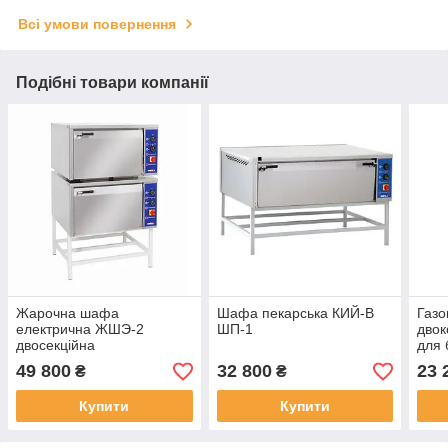
Всі умови повернення
Подібні товари компанії
Жарочна шафа
Шафа пекарська КИЙ-В
Газо
електрична ЖШЭ-2
ШП-1
двок
двосекційна
для 
49 800
32 800
23 
₴
₴
Купити
Купити