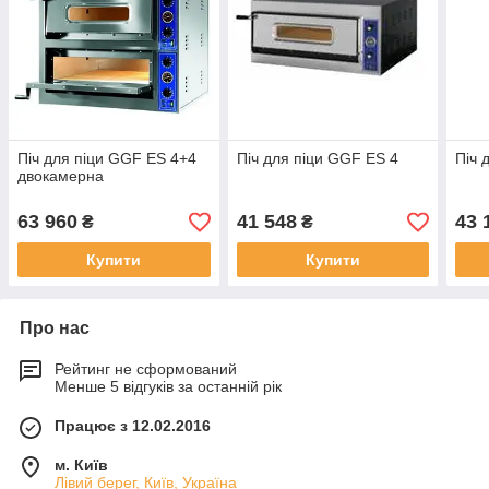
Піч для піци GGF ES 4+4
Піч для піци GGF ES 4
Піч 
двокамерна
63 960
41 548
43 
₴
₴
Купити
Купити
Про нас
Рейтинг не сформований
Менше 5 відгуків за останній рік
Працює з 12.02.2016
м. Київ
Лівий берег, Київ, Україна