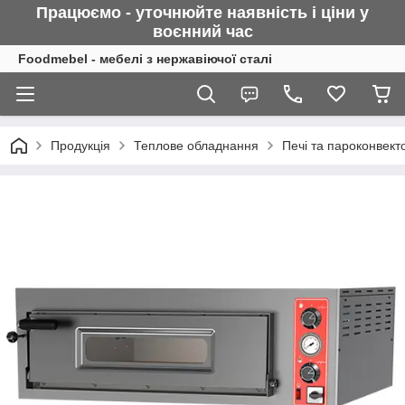
Працюємо - уточнюйте наявність і ціни у
воєнний
час
Foodmebel - мебелі з нержавіючої сталі
Продукція
Теплове обладнання
Печі та пароконвект