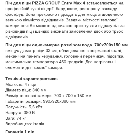
Піч для піци PIZZA GROUP Entry Max 4
встановлюється на
професійній кухні піцерії, бару, кафе, ресторану, закладу
фастфуд. Вона прекрасно підходить для місць зі щоденною
великою кількістю відвідувачів. Завдяки місткості теплової
камери печі Ви можете одночасно приготувати відразу кілька
різновидів піц і швидко виконати замовлення двох або трьох
відвідувачів.
Піч для піци однокамерна розміром пода 700х700х150 мм
вміщує діаметр піци 33 см, облицювання з неіржавкої сталі,
механічна панель керування, головний перемикач, підсвітка,
максимальна температура 450 градусів. Два нагрівальні
елементи для кожної камери.
Технічні характеристики:
Місткість: 4 піци
Діаметр піци: 340 мм
Розмір теплової камери: 700 х 700 х 150 мм
Габаритні розміри: 990x920x380 мм
Потужність: 5,6 кВт
Напруга: 380 В
Вага: 74 кг
Виробництво: Італія
Гарантія 1 рік.