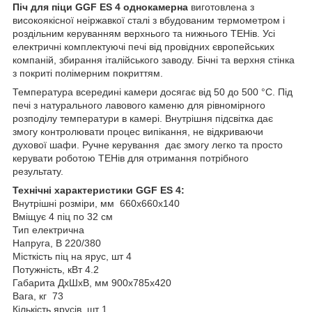
Піч для піци GGF ES 4 однокамерна
виготовлена з
високоякісної неіржавкої сталі з вбудованим термометром і
роздільним керуванням верхнього та нижнього ТЕНів. Усі
електричні комплектуючі печі від провідних європейських
компаній, збирання італійського заводу. Бічні та верхня стінка
з покриті полімерним покриттям.
Температура всередині камери досягає від 50 до 500 °C. Під
печі з натурального лавового каменю для рівномірного
розподілу температури в камері. Внутрішня підсвітка дає
змогу контролювати процес випікання, не відкриваючи
духової шафи. Ручне керування дає змогу легко та просто
керувати роботою ТЕНів для отримання потрібного
результату.
Технічні характеристики GGF ES 4:
Внутрішні розміри, мм 660х660х140
Вміщує 4 піц по 32 см
Тип електрична
Напруга, В 220/380
Місткість піц на ярус, шт 4
Потужність, кВт 4.2
Габарита ДхШхВ, мм 900х785х420
Вага, кг 73
Кількість ярусів, шт 1