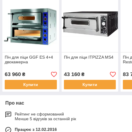
Піч для піци GGF ES 4+4
Піч для піци ITPIZZA MS4
Піч 
двокамерна
Rest
63 960
43 160
83 
₴
₴
Купити
Купити
Про нас
Рейтинг не сформований
Менше 5 відгуків за останній рік
Працює з 12.02.2016