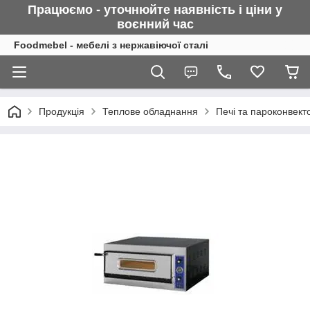
Працюємо - уточнюйте наявність і ціни у
воєнний
час
Foodmebel - мебелі з нержавіючої сталі
Продукція
Теплове обладнання
Печі та пароконвект