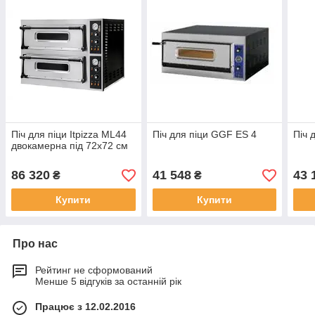
Піч для піци Itpizza ML44
Піч для піци GGF ES 4
Піч 
двокамерна під 72х72 см
86 320
41 548
43 
₴
₴
Купити
Купити
Про нас
Рейтинг не сформований
Менше 5 відгуків за останній рік
Працює з 12.02.2016