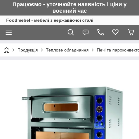
Працюємо - уточнюйте наявність і ціни у
воєнний
час
Foodmebel - мебелі з нержавіючої сталі
Продукція
Теплове обладнання
Печі та пароконвект