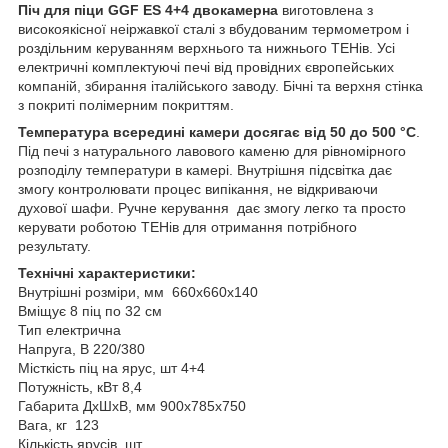
Піч для піци GGF ES 4+4 двокамерна
виготовлена з
високоякісної неіржавкої сталі з вбудованим термометром і
роздільним керуванням верхнього та нижнього ТЕНів. Усі
електричні комплектуючі печі від провідних європейських
компаній, збирання італійського заводу. Бічні та верхня стінка
з покриті полімерним покриттям.
Температура всередині камери досягає від 50 до 500 °C
.
Під печі з натурального лавового каменю для рівномірного
розподілу температури в камері. Внутрішня підсвітка дає
змогу контролювати процес випікання, не відкриваючи
духової шафи. Ручне керування дає змогу легко та просто
керувати роботою ТЕНів для отримання потрібного
результату.
Технічні характеристики:
Внутрішні розміри, мм 660х660х140
Вміщує 8 піц по 32 см
Тип електрична
Напруга, В 220/380
Місткість піц на ярус, шт 4+4
Потужність, кВт 8,4
Габарита ДхШхВ, мм 900х785х750
Вага, кг 123
Кількість ярусів, шт.