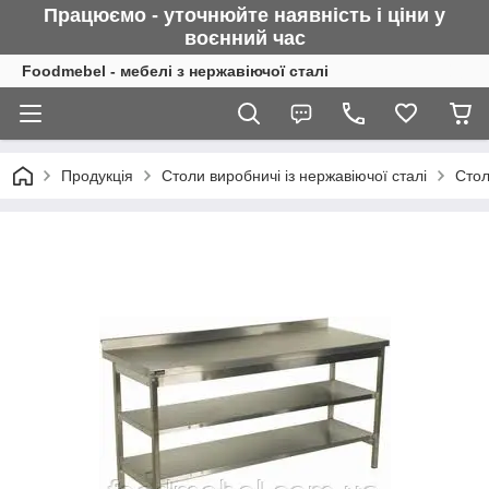
Працюємо - уточнюйте наявність і ціни у
воєнний
час
Foodmebel - мебелі з нержавіючої сталі
Продукція
Столи виробничі із нержавіючої сталі
Стол