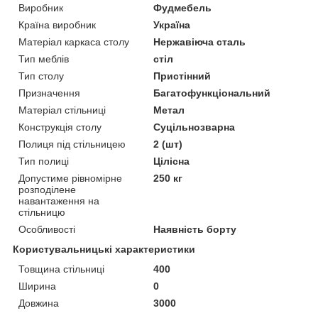
Виробник
Фудмебель
Країна виробник
Україна
Матеріал каркаса столу
Нержавіюча сталь
Тип меблів
стіл
Тип столу
Пристінний
Призначення
Багатофункціональний
Матеріал стільниці
Метал
Конструкція столу
Суцільнозварна
Полиця під стільницею
2 (шт)
Тип полиці
Цілісна
Допустиме рівномірне
250 кг
розподілене
навантаження на
стільницю
Особливості
Наявність борту
Користувальницькі характеристики
Товщина стільниці
400
Ширина
0
Довжина
3000