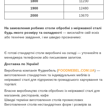
1800
11230
1900
12480
2000
13670
На замовлення робимо столи обробні з неіржавкої сталі
будь-якого розміру та складності
― висилайте свій ескіз
або технічне завдання, і ми швидко прозначимо:
Є готові стандартні столи виробничі на складі — уточнюйте в
менеджера телефоном або письмовим запитом.
Доставка по Україні!
Виробнича компанія Фудмебель (
FOODMEBEL.СOM.UA
) —
виготовлення стандартних та індивідуальних меблів із
неіржавкої сталі для підприємств громадського харчування та
торгівлі:
Власне виробництво столів обробних із неіржавкої сталі для
магазинів, ресторанів, кафе
Швидкі терміни виготовлення столів промислових
Виготовлення столів нестандартних форм і розмірів за