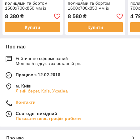
полицями та бортом
полицями та бортом
поли
1500х700х850 мм із
1600х700х850 мм із
700х
неіржавкої сталі
неіржавкої сталі
неір
8 380
8 580
4 7
₴
₴
Купити
Купити
Про нас
Рейтинг не сформований
Менше 5 відгуків за останній рік
Працює з 12.02.2016
м. Київ
Лівий берег, Київ, Україна
Контакти
Сьогодні вихідний
Показати весь графік роботи
Про нас