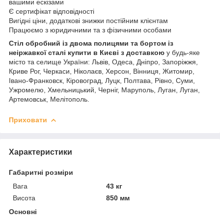
вашими ескізами
Є сертифікат відповідності
Вигідні ціни, додаткові знижки постійним клієнтам
Працюємо з юридичними та з фізичними особами
Стіл обробний із двома полицями та бортом із
неіржавкої сталі купити в Києві з доставкою
у будь-яке
місто та селище України: Львів, Одеса, Дніпро, Запоріжжя,
Криве Рог, Черкаси, Ніколаєв, Херсон, Вінниця, Житомир,
Івано-Франковск, Кіровоград, Луцк, Полтава, Рівно, Суми,
Ужромелю, Хмельницький, Черніг, Маруполь, Луган, Луган,
Артемовськ, Мелітополь.
Приховати
Характеристики
Габаритні розміри
Вага
43 кг
Висота
850 мм
Основні