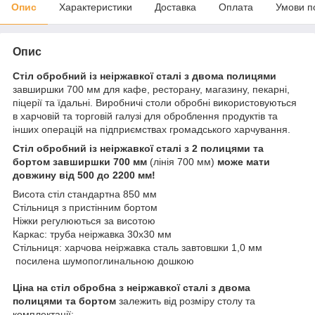
Опис
Характеристики
Доставка
Оплата
Умови п
Опис
Стіл обробний із неіржавкої сталі
з двома полицями
завширшки 700 мм для кафе, ресторану, магазину, пекарні,
піцерії та їдальні. Виробничі столи обробні використовуються
в харчовій та торговій галузі для оброблення продуктів та
інших операцій на
підприємствах громадського харчування.
Стіл обробний із неіржавкої сталі з 2 полицями та
бортом завширшки 700 мм
(лінія 700 мм)
може мати
довжину від 500 до 2200 мм!
Висота стіл стандартна 850 мм
Стільниця з пристінним бортом
Ніжки регулюються за висотою
Каркас: труба неіржавка 30х30 мм
Стільниця: харчова неіржавка сталь завтовшки 1,0 мм
посилена шумопоглинальною дошкою
Ціна на стіл обробна з неіржавкої сталі з двома
полицями та бортом
залежить від розміру столу та
комплектації: