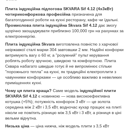
Плита індукційна підлогова SKVARA Sif 4.12 (4х3кВт)
чотириконфоркова професійна
призначена для
багатогодинної роботи на кухні ресторану, кафе чи їдальні.
Промислова плита індукційна Skvara Sif 4.12
дає змогу
щорічно заощаджувати приблизно 100,000 грн на рахунках за
електроенергію.
Плита індукційна Skvara
виготовлена повністю з харчової
неіржавкої сталі марки 304 завтовшки 2 мм. Надійні конфорки
витримують вагу о 60 кг, а "розумний" пульт керування
роблять роботу зручною, швидкою та комфортною. Плита
Сквара набагато швидше готує й не випромінює стільки
"порожнього тепла" на кухні, як традиційні електроплити з
чавунними конфорками — це особливо важливо в невеликих
приміщеннях кухні.
Чому ця плита краща?
Саме модель
індукційної плити
SKVARA Sif 4.12
є новинкою — нова високоефективна
котушка (+5%); потужність конфорок 3 кВт — це золота
середина між 2 кВт і 3,5 кВт, водночас кухар працює на плиті
ніколи не помітить різницю між 3,5 кВт і 3 кВт, а різниця в ціні
вельми відчутна.
Низька ціна
— ціна нижча, ніж модель плити з 3,5 кВт