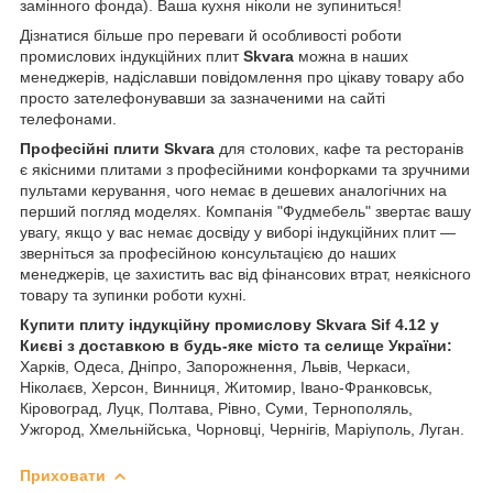
замінного фонда). Ваша кухня ніколи не зупиниться!
Дізнатися більше про переваги й особливості роботи
промислових індукційних плит
Skvara
можна в наших
менеджерів, надіславши повідомлення про цікаву товару або
просто зателефонувавши за зазначеними на сайті
телефонами.
Професійні плити
Skvara
для столових, кафе та ресторанів
є якісними плитами з професійними конфорками та зручними
пультами керування, чого немає в дешевих аналогічних на
перший погляд моделях. Компанія "Фудмебель" звертає вашу
увагу, якщо у вас немає досвіду у виборі індукційних плит —
зверніться за професійною консультацією до наших
менеджерів, це захистить вас від фінансових втрат, неякісного
товару та зупинки роботи кухні.
Купити плиту індукційну промислову Skvara Sif 4.12 у
Києві з доставкою в будь-яке місто та селище України:
Харків, Одеса, Дніпро, Запорожнення, Львів, Черкаси,
Ніколаєв, Херсон, Винниця, Житомир, Івано-Франковськ,
Кіровоград, Луцк, Полтава, Рівно, Суми, Тернополяль,
Ужгород, Хмельнійська, Чорновці, Чернігів, Маріуполь, Луган.
Приховати