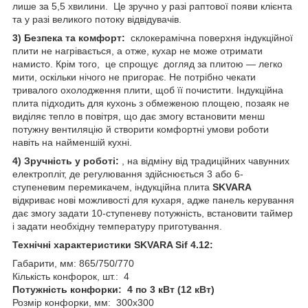
лише за 5,5 хвилини. Це зручно у разі раптової появи клієнта
та у разі великого потоку відвідувачів.
3) Безпека та комфорт:
склокерамічна поверхня індукційної
плити не нагрівається, а отже, кухар не може отримати
намисто. Крім того, це спрощує догляд за плитою — легко
мити, оскільки нічого не пригорає. Не потрібно чекати
тривалого охолодження плити, щоб її почистити. Індукційна
плита підходить для кухонь з обмеженою площею, позаяк не
виділяє тепло в повітря, що дає змогу встановити менш
потужну вентиляцію й створити комфортні умови роботи
навіть на найменшій кухні.
4) Зручність у роботі:
, на відміну від традиційних чавунних
електропліт, де регулювання здійснюється 3 або 6-
ступеневим перемикачем, індукційна плита
SKVARA
відкриває нові можливості для кухаря, адже панель керування
дає змогу задати 10-ступеневу потужність, встановити таймер
і задати необхідну температуру приготування.
Технічні характеристики SKVARA Sif 4.12:
Габарити, мм: 865/750/770
Кількість конфорок, шт.: 4
Потужність конфорки: 4 по 3 кВт (12 кВт)
Розмір конфорки, мм: 300х300