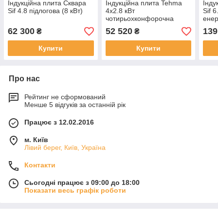
Індукційна плита Сквара
Індукційна плита Tehma
Інду
Sif 4.8 підлогова (8 кВт)
4х2.8 кВт
Sif 6
чотирьохконфорочна
ене
підлогова для кафе та
шес
62 300
52 520
139
₴
₴
їдальні
про
Купити
Купити
Про нас
Рейтинг не сформований
Менше 5 відгуків за останній рік
Працює з 12.02.2016
м. Київ
Лівий берег, Київ, Україна
Контакти
Сьогодні працює з 09:00 до 18:00
Показати весь графік роботи