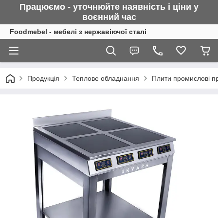
Працюємо - уточнюйте наявність і ціни у
воєнний
час
Foodmebel - мебелі з нержавіючої сталі
Продукція
Теплове обладнання
Плити промислові про