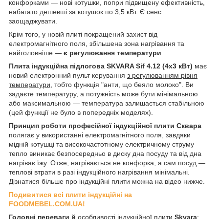
конфорками — нові котушки, попри підвищену ефективність,
набагато дешевші за котушок по 3,5 кВт. Є сенс
заощаджувати.
Крім того, у новій плиті покращений захист від
електромагнітного поля, збільшена зона нагрівання та
найголовніше —
є регулювання температури
.
Плита індукційна підлогова SKVARA Sif 4.12 (4х3 кВт)
має
новий електронний пульт керування
з регулюванням рівня
температури
, тобто функція "анти, що беяло молоко". Ви
задаєте температуру, а потужність може бути мінімальною
або максимальною — температура залишається стабільною
(цей функції не було в попередніх моделях).
Принцип роботи професійної індукційної плити Сквара
полягає у використанні електромагнітного поля, завдяки
мідній котушці та високочастотному електричному струму
тепло виникає безпосередньо в диску дна посуду та від дна
нагріває їжу. Отже, нагрівається не конфорка, а сам посуд —
теплові втрати в разі індукційного нагрівання мінімальні.
Дізнатися більше про індукційні плити можна на відео нижче.
Подивитися всі плити індукційні на
FOODMEBEL.COM.UA!
Головні переваги й
особливості індукційної плити
Skvara
: