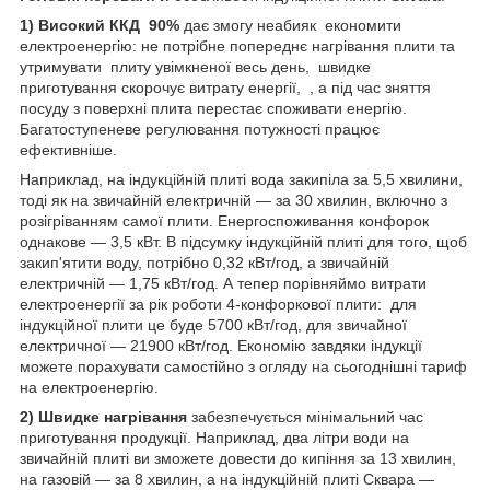
1) Високий ККД 90%
дає змогу неабияк економити
електроенергію: не потрібне попереднє нагрівання плити та
утримувати плиту увімкненої весь день, швидке
приготування скорочує витрату енергії, , а під час зняття
посуду з поверхні плита перестає споживати енергію.
Багатоступеневе регулювання потужності працює
ефективніше.
Наприклад, на індукційній плиті вода закипіла за 5,5 хвилини,
тоді як на звичайній електричній — за 30 хвилин, включно з
розігріванням самої плити. Енергоспоживання конфорок
однакове — 3,5 кВт. В підсумку індукційній плиті для того, щоб
закип'ятити воду, потрібно 0,32 кВт/год, а звичайній
електричній — 1,75 кВт/год. А тепер порівняймо витрати
електроенергії за рік роботи 4-конфоркової плити: для
індукційної плити це буде 5700 кВт/год, для звичайної
електричної — 21900 кВт/год. Економію завдяки індукції
можете порахувати самостійно з огляду на сьогоднішні тариф
на електроенергію.
2) Швидке нагрівання
забезпечується мінімальний час
приготування продукції. Наприклад, два літри води на
звичайній плиті ви зможете довести до кипіння за 13 хвилин,
на газовій — за 8 хвилин, а на індукційній плиті Сквара —