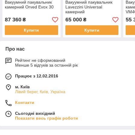
Вакуумний пакувальник
Вакуумний пакувальник
Ваку
камерний Orved Evox 30
Lavezzini Universal
каме
камерний
VM4
87 360
65 000
55 
₴
₴
Купити
Купити
Про нас
Рейтинг не сформований
Менше 5 відгуків за останній рік
Працює з 12.02.2016
м. Київ
Лівий берег, Київ, Україна
Контакти
Сьогодні вихідний
Показати весь графік роботи