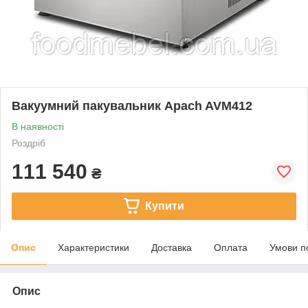
Вакуумний пакувальник Apach AVM412
В наявності
Роздріб
111 540
₴
Купити
Опис
Характеристики
Доставка
Оплата
Умови п
Опис