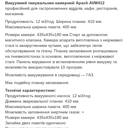
Вакуумний пакувальник камерний Apach AVM412
професійний для гастрономічних відділів, кафе, ресторанів,
магазинів.
Продуктивність: 12 м3/год. Ширина планки: 410 мм.
Максимальна ширина пакета: 400 мм.
Розміри камери: 435x435x180 мм.Старт за допомогою
магнітного клапана. Камера апарата виготовлена з неіржавкої
сталі із заокругленими кутами, що забезпечує легке
обслуговування та гігієну. Планка запаювання розташована
на пневмопістонах із основою, виготовленою з неіржавкої
сталі. Панель керування зі встановленням рівня вакууму та
можливістю використовувати 10 програм.
Можливість вакуумування в середовищі — ГАЗ.
Має подвійну планку запаювання.
Технічні характеристики:
Продуктивність вакуумного насоса: 12 м3/год
Довжина зварювальної планки: 410 мм
Максимальна ширина пакета: 400 мм
Можливість заповнення інертним газом: +
Розміри камери: 435х435х180 мм
Запайка двох пакетів одночасно