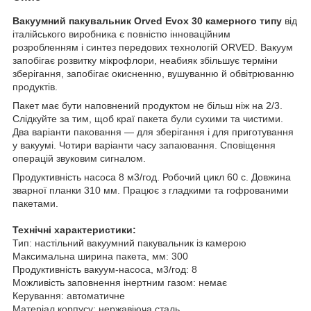
Вакуумний пакувальник Orved Evox 30 камерного типу
від
італійського виробника є повністю інноваційним
розробленням і синтез передових технологій ORVED. Вакуум
запобігає розвитку мікрофлори, неабияк збільшує терміни
зберігання, запобігає окисненню, вушуванню й обвітрюванню
продуктів.
Пакет має бути наповнений продуктом не більш ніж на 2/3.
Слідкуйте за тим, щоб краї пакета були сухими та чистими.
Два варіанти паковання — для зберігання і для приготування
у вакуумі. Чотири варіанти часу запаювання. Сповіщення
операцій звуковим сигналом.
Продуктивність насоса 8 м3/год. Робочий цикл 60 с. Довжина
зварної планки 310 мм. Працює з гладкими та гофрованими
пакетами.
Технічні характеристики:
Тип: настільний вакуумний пакувальник із камерою
Максимальна ширина пакета, мм: 300
Продуктивність вакуум-насоса, м3/год: 8
Можливість заповнення інертним газом: немає
Керування: автоматичне
Матеріал корпусу: нержавіюча сталь