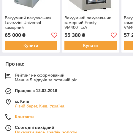
Вакуумний пакувальник
Вакуумний пакувальник
Ваку
Lavezzini Universal
камерний Frosty
каме
камерний
VM400TE/A
VM40
план
65 000
55 380
57 
₴
₴
кам
Купити
Купити
Про нас
Рейтинг не сформований
Менше 5 відгуків за останній рік
Працює з 12.02.2016
м. Київ
Лівий берег, Київ, Україна
Контакти
Сьогодні вихідний
Показати весь графік роботи