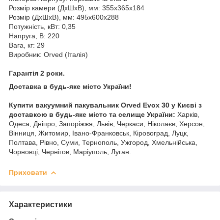
Розмір камери (ДхШхВ), мм: 355х365х184
Розмір (ДхШхВ), мм: 495х600х288
Потужність, кВт: 0,35
Напруга, В: 220
Вага, кг: 29
Виробник: Orved (Італія)
Гарантія 2 роки.
Доставка в будь-яке місто України!
Купити
вакуумний пакувальник Orved Evox 30 у Києві з
доставкою в будь-яке місто та селище України:
Харків,
Одеса, Дніпро, Запоріжжя, Львів, Черкаси, Ніколаєв, Херсон,
Вінниця, Житомир, Івано-Франковськ, Кіровоград, Луцк,
Полтава, Рівно, Суми, Тернополь, Ужгород, Хмельнійська,
Чорновці, Чернігов, Маріуполь, Луган.
Приховати
Характеристики