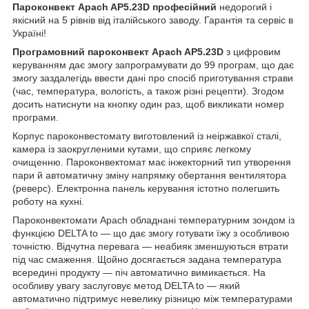
Пароконвект Apach AP5.23D професійний
недорогий і
якісний на 5 рівнів від італійського заводу. Гарантія та сервіс в
Україні!
Програмовний пароконвект Apach AP5.23D
з цифровим
керуванням дає змогу запрограмувати до 99 програм, що дає
змогу заздалегідь ввести дані про спосіб приготування страви
(час, температура, вологість, а також різні рецепти). Згодом
досить натиснути на кнопку один раз, щоб викликати номер
програми.
Корпус пароконвестомату виготовлений із неіржавкої сталі,
камера із заокругленими кутами, що сприяє легкому
очищенню. Пароконвектомат має інжекторний тип утворення
пари й автоматичну зміну напрямку обертання вентилятора
(реверс). Електронна панель керування істотно полегшить
роботу на кухні.
Пароконвектомати Apach обладнані температурним зондом із
функцією DELTA to — що дає змогу готувати їжу з особливою
точністю. Відчутна перевага — неабияк зменшуються втрати
під час смаження. Щойно досягається задана температура
всередині продукту — піч автоматично вимикається. На
особливу увагу заслуговує метод DELTA to — який
автоматично підтримує невелику різницю між температурами