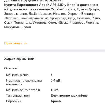
Доставка в будь-яке місто України!
Купити Пароконвект Apach AP5.23D у Києві з доставкою
в будь-яке місто та селище України:
Харків, Одеса, Дніпро,
Запорожнення, Львів, Черкаси, Ніколаєв, Херсон, Винниця,
Житомир, Івано-Франковськ, Кіровоград, Луцк, Полтава, Рівно,
Суми, Тернополь, Ужгород, Хмельнійська, Чорновці, Чернігів,
Маріуполь, Луган.
Приховати
Характеристики
Основні
Кількість рівнів
5
Номінальна споживана
5.4 кВт
потужність
Кількість вентиляторів
1 шт.
Тип управління
Електронно-механічне
Виробник
Apach