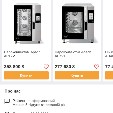
Пароконвектом Apach
Пароконвектом Apach
Піч 
AP12VT
AP7VT
AD4
358 800
277 680
77 
₴
₴
Купити
Купити
Про нас
Рейтинг не сформований
Менше 5 відгуків за останній рік