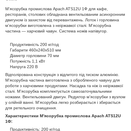
М'ясорубка промислова Apach ATS12U 1Ф для кафе,
ресторанів, столових обладнана вентильованим асинхронним
двигуном із захистом від перевантажень. Лоток і горловина
м'ясорубки виготовлена з неіржавкої сталі. М'ясорубна
частина — харчовий чавун. Система ножів напівугор.
Продуктивність 200 кг/год
Габарити 460х240х510 мм
Діаметр горловини 70 мм
Потужність 1,1 кВт
Напруга 220 В
Відполірована конструкція з відлитого під тиском алюмінію.
М'ясорубна частина виготовлена з обробленого чавуну для
роботи з харчовими продуктами. Насадка та ніж із неіржавкої
сталі. М'ясорубка комплектується самозаточувальними
ножами. Вентильований двигун. Редуктор м'ясорубки з вузлом
у олійній ванні. М'ясорубка легко розбирається і збирається
для ретельного очищення.
Характеристики М'ясорубка промислова Apach ATS12U
1Ф:
Продуктивність: 200 кг/год