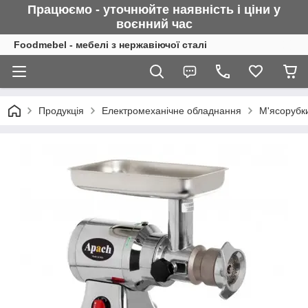
Працюємо - уточнюйте наявність і ціни у
воєнний
час
Foodmebel - мебелі з нержавіючої сталі
Продукція
Електромеханічне обладнання
М'ясорубк