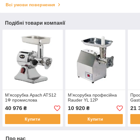
Всі умови повернення
Подібні товари компанії
М'ясорубка Apach ATS12
М'ясорубка професійна
Проф
1Ф промислова
Rauder YL 12P
Gast
40 976
10 920
21 
₴
₴
Купити
Купити
Про нас