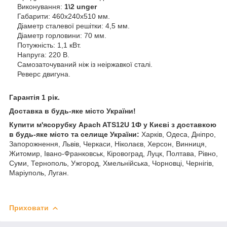
Виконування:
1\2 unger
Габарити: 460х240х510 мм.
Діаметр сталевої решітки: 4,5 мм.
Діаметр горловини: 70 мм.
Потужність: 1,1 кВт.
Напруга: 220 В.
Самозаточуваний ніж із неіржавкої сталі.
Реверс двигуна.
Гарантія 1 рік.
Доставка в будь-яке місто України!
Купити м'ясорубку Apach ATS12U 1Ф у Києві з доставкою
в будь-яке місто та селище України:
Харків, Одеса, Дніпро,
Запорожнення, Львів, Черкаси, Ніколаєв, Херсон, Винниця,
Житомир, Івано-Франковськ, Кіровоград, Луцк, Полтава, Рівно,
Суми, Тернополь, Ужгород, Хмельнійська, Чорновці, Чернігів,
Маріуполь, Луган.
Приховати