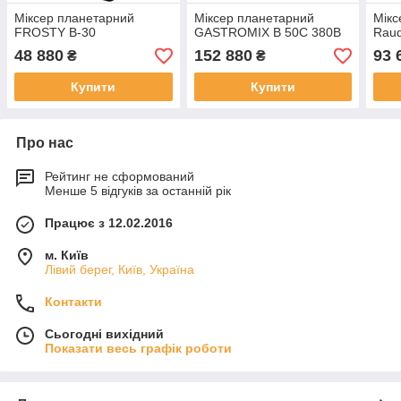
Міксер планетарний
Міксер планетарний
Мікс
FROSTY B-30
GASTROMIX B 50C 380В
Raud
48 880
152 880
93 
₴
₴
Купити
Купити
Про нас
Рейтинг не сформований
Менше 5 відгуків за останній рік
Працює з 12.02.2016
м. Київ
Лівий берег, Київ, Україна
Контакти
Сьогодні вихідний
Показати весь графік роботи