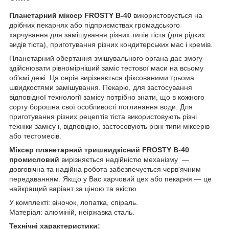
Планетарний міксер FROSTY B-40
використовується на
дрібних пекарнях або підприємствах громадського
харчування для замішування різних типів тіста (для рідких
видів тіста), приготування різних кондитерських мас і кремів.
Планетарний обертання змішувального органа дає змогу
здійснювати рівномірніший заміс тестової маси на всьому
об'ємі дежі. Ця серія вирізняється фіксованими трьома
швидкостями замішування. Пекарю, для застосування
відповідної технології замісу потрібно знати, що в кожного
сорту борошна свої особливості поглинання води. Для
приготування різних рецептів тіста використовують різні
техніки замісу і, відповідно, застосовують різні типи міксерів
або тестомесів.
Міксер планетарний тришвидкісний FROSTY B-40
промисловий
вирізняється надійністю механізму —
довговічна та надійна робота забезпечується черв'ячним
передаванням. Якщо у Вас харчовий цех або пекарня — це
найкращий варіант за ціною та якістю.
У комплекті: віночок, лопатка, спіраль.
Матеріал: алюміній, неіржавка сталь.
Технічні характеристики: