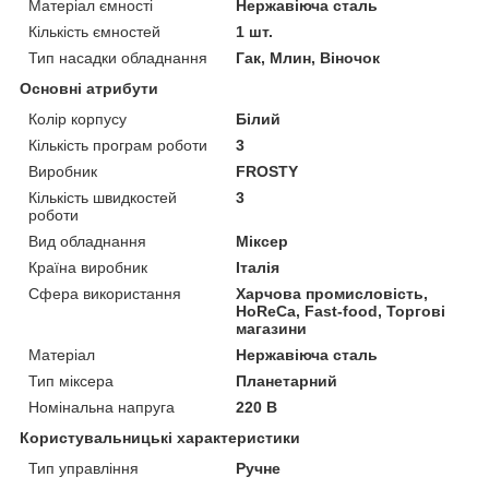
Матеріал ємності
Нержавіюча сталь
Кількість ємностей
1 шт.
Тип насадки обладнання
Гак, Млин, Віночок
Основні атрибути
Колір корпусу
Білий
Кількість програм роботи
3
Виробник
FROSTY
Кількість швидкостей
3
роботи
Вид обладнання
Міксер
Країна виробник
Італія
Сфера використання
Харчова промисловість,
HoReCa, Fast-food, Торгові
магазини
Матеріал
Нержавіюча сталь
Тип міксера
Планетарний
Номінальна напруга
220 В
Користувальницькі характеристики
Тип управління
Ручне