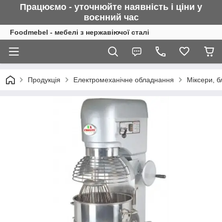
Працюємо - уточнюйте наявність і ціни у
воєнний
час
Foodmebel - мебелі з нержавіючої сталі
Продукція
Електромеханічне обладнання
Міксери, 