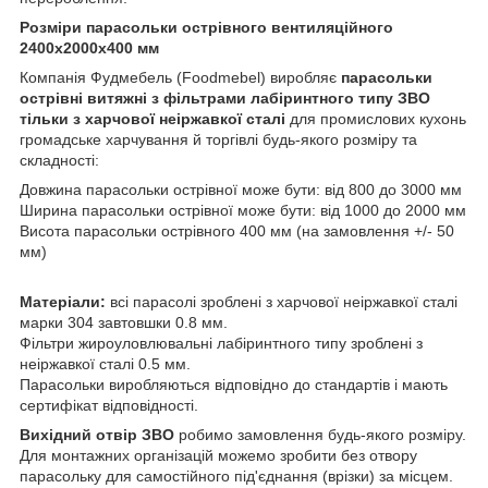
Розміри парасольки острівного вентиляційного
2400х2000х400 мм
Компанія Фудмебель (Foodmebel) виробляє
парасольки
острівні витяжні з фільтрами лабіринтного типу ЗВО
тільки з харчової неіржавкої сталі
для промислових кухонь
громадське харчування й торгівлі будь-якого розміру та
складності:
Довжина парасольки острівної може бути: від 800 до 3000 мм
Ширина парасольки острівної може бути: від 1000 до 2000 мм
Висота парасольки острівного 400 мм (на замовлення +/- 50
мм)
Матеріали:
всі парасолі зроблені з харчової неіржавкої сталі
марки 304 завтовшки 0.8 мм.
Фільтри жироуловлювальні лабіринтного типу зроблені з
неіржавкої сталі 0.5 мм.
Парасольки виробляються відповідно до стандартів і мають
сертифікат відповідності.
Вихідний отвір
ЗВО
робимо замовлення будь-якого розміру.
Для монтажних організацій можемо зробити без отвору
парасольку для самостійного під'єднання (врізки) за місцем.