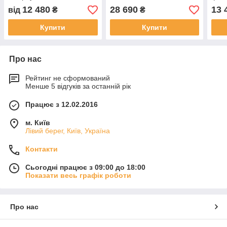
фільтрами
жироуловлювальними
стал
12 480
28 690
13 
від
₴
₴
фільтрами з неіржавкої
сталі
Купити
Купити
Про нас
Рейтинг не сформований
Менше 5 відгуків за останній рік
Працює з 12.02.2016
м. Київ
Лівий берег, Київ, Україна
Контакти
Сьогодні працює з 09:00 до 18:00
Показати весь графік роботи
Про нас