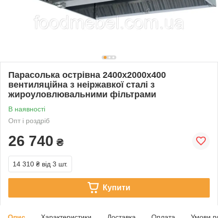
Парасолька острівна 2400х2000х400
вентиляційна з неіржавкої сталі з
жироуловлювальними фільтрами
В наявності
Опт і роздріб
26 740
₴
14 310 ₴
від 3 шт.
Купити
Опис
Характеристики
Доставка
Оплата
Умови п