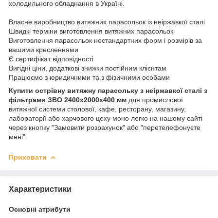
холодильного обладнання в Україні.
Власне виробництво витяжних парасольок із неіржавкої сталі
Швидкі терміни виготовлення витяжних парасольок
Виготовлення парасольок нестандартних форм і розмірів за
вашими кресленнями
Є сертифікат відповідності
Вигідні ціни, додаткові знижки постійним клієнтам
Працюємо з юридичними та з фізичними особами
Купити острівну витяжну парасольку з неіржавкої сталі з
фільтрами ЗВО 2400х2000х400 мм
для промислової
витяжної системи столової, кафе, ресторану, магазину,
лабораторії або харчового цеху моно легко на нашому сайті
через кнопку "Замовити розрахунок" або "перетелефонуєте
мені".
Приховати
Характеристики
Основні атрибути