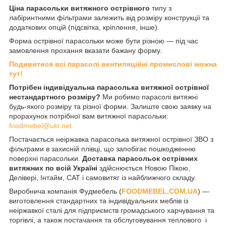
Ціна парасольки витяжного острівного
типу з
лабіринтними фільтрами залежить від розміру конструкції та
додаткових опцій (підсвітка, кріплення, інше).
Форма острівної парасольки може бути різною — під час
замовлення прохання вказати бажану форму.
Подивитися всі парасолі вентиляційні промислові можна
тут!
Потрібен індивідуальна парасолька витяжної острівної
нестандартного розміру?
Ми робимо парасолі витяжні
будь-якого розміру та різної форми. Залиште свою заявку на
прорахунок потрібної вам витяжної парасольки:
foodmebel@ukr.net
Постачається неіржавка парасолька витяжної острівної ЗВО з
фільтрами в захисній плівці, що запобігає пошкодженню
поверхні парасольки.
Доставка парасольок острівних
витяжних по всій Україні
здійснюється Новою Пікою,
Делівері, Інтайм, САТ і самовитяг із найближчого складу.
Виробнича компанія Фудмебель (
FOODMEBEL.СOM.UA
) —
виготовлення стандартних та індивідуальних меблів із
неіржавкої сталі для підприємств громадського харчування та
торгівлі, а також постачання та обслуговування теплового і