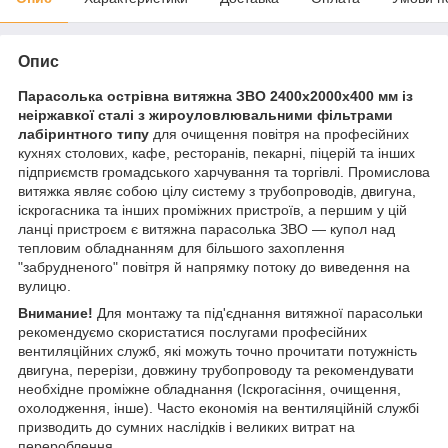
Опис
Парасолька острівна витяжна ЗВО 2400х2000х400 мм із
неіржавкої сталі з жироуловлювальними фільтрами
лабіринтного типу
для очищення повітря на професійних
кухнях столових, кафе, ресторанів, пекарні, піцерій та інших
підприємств громадського харчування та торгівлі. Промислова
витяжка являє собою цілу систему з трубопроводів, двигуна,
іскрогасника та інших проміжних пристроїв, а першим у цій
ланці пристроєм є витяжна парасолька ЗВО — купол над
тепловим обладнанням для більшого захоплення
"забрудненого" повітря й напрямку потоку до виведення на
вулицю.
Внимание!
Для монтажу та під'єднання витяжної парасольки
рекомендуємо скористатися послугами професійних
вентиляційних служб, які можуть точно прочитати потужність
двигуна, перерізи, довжину трубопроводу та рекомендувати
необхідне проміжне обладнання (Іскрогасіння, очищення,
охолодження, інше). Часто економія на вентиляційній службі
призводить до сумних наслідків і великих витрат на
перероблення.