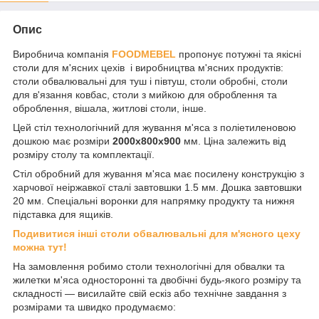
Опис
Виробнича компанія
FOODMEBEL
пропонує потужні та якісні
столи для м'ясних цехів і виробництва м'ясних продуктів:
столи обвалювальні для туш і півтуш, столи обробні, столи
для в'язання ковбас, столи з мийкою для оброблення та
оброблення, вішала, житлові столи, інше.
Цей стіл технологічний для жування м'яса з поліетиленовою
дошкою має розміри
2000х800х900
мм. Ціна залежить від
розміру столу та комплектації.
Стіл обробний для жування м'яса має посилену конструкцію з
харчової неіржавкої сталі завтовшки 1.5 мм. Дошка завтовшки
20 мм. Спеціальні воронки для напрямку продукту та нижня
підставка для ящиків.
Подивитися інші столи обвалювальні для м'ясного цеху
можна тут!
На замовлення робимо столи технологічні для обвалки та
жилетки м'яса односторонні та двобічні будь-якого розміру та
складності — висилайте свій ескіз або технічне завдання з
розмірами та швидко продумаємо: