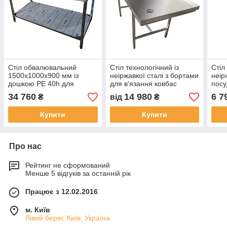
Стіл обвалювальний
Стіл технологічний із
Стіл
1500х1000х900 мм із
неіржавкої сталі з бортами
неір
дошкою PE 40h для
для в'язання ковбас
пос
обвалювання м'яса
34 760
14 980
6 7
₴
від
₴
Купити
Купити
Про нас
Рейтинг не сформований
Менше 5 відгуків за останній рік
Працює з 12.02.2016
м. Київ
Лівий берег, Київ, Україна