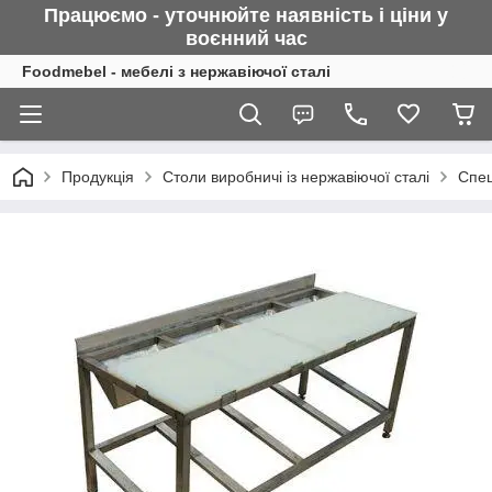
Працюємо - уточнюйте наявність і ціни у
воєнний
час
Foodmebel - мебелі з нержавіючої сталі
Продукція
Столи виробничі із нержавіючої сталі
Спец