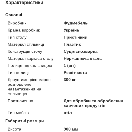
Характеристики
Основні
Виробник
Фудмебель
Країна виробник
Україна
Тип столу
Пристінний
Матеріал стільниці
Пластик
Конструкція столу
Суцільнозварна
Матеріал каркаса столу
Нержавіюча сталь
Полиця під стільницею
1 (шт)
Тип полиці
Решітчаста
Допустиме рівномірне
300 кг
розподілене
навантаження на
стільницю
Призначення
Для обробки та оброблення
харчових продуктів
Тип меблів
стіл
Габаритні розміри
Висота
900 мм