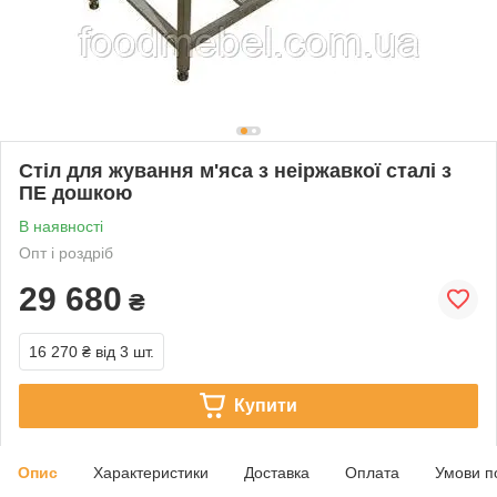
Стіл для жування м'яса з неіржавкої сталі з
ПЕ дошкою
В наявності
Опт і роздріб
29 680
₴
16 270 ₴
від 3 шт.
Купити
Опис
Характеристики
Доставка
Оплата
Умови п