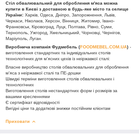
Стіл обвалювальний для оброблення м'яса можна
купити в Києві з доставкою в будь-яке місто та селище
України:
Харків, Одеса, Дніпро, Запорожнення, Львів,
Черкаси, Ніколаєв, Херсон, Вінниця, Житомир, Івано-
Франковськ, Кіровоград, Луцк, Полтава, Рівно, Суми,
Тернополь, Ужгород, Хмельницький, Чорновці, Чернігов,
Маріуполь, Луган.
Виробнича компанія Фудмебель (
FOODMEBEL.СOM.UA
)
-
виготовлення стандартних та індивідуальних столів
технологічних для м'ясних цехів із неіржавкої сталі:
Власне виробництво столів обвалювальних для оброблення
м'яса з неіржавкої сталі та ПЕ-дошки
Швидкі терміни виготовлення столів обвалювальних і
технологічних
Виготовлення столів нестандартних форм і розмірів за
вашими кресленнями
Є сертифікат відповідності
Вигідні ціни та додаткові знижки постійним клієнтам
Приховати