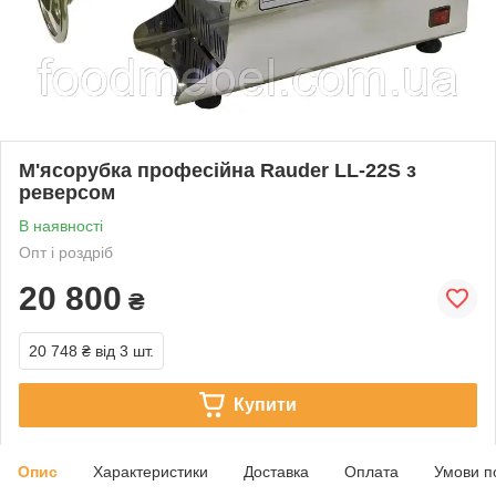
М'ясорубка професійна Rauder LL-22S з
реверсом
В наявності
Опт і роздріб
20 800
₴
20 748 ₴
від 3 шт.
Купити
Опис
Характеристики
Доставка
Оплата
Умови п