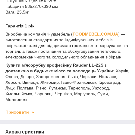
Потужність: 0,85 кВт/220В
Габарити 585x270x390 мм
Вага: 25,5кг
Гарантія 1 рік.
Виробнича компанія Фудмебель (
FOODMEBEL.СOM.UA
) —
виготовлення стандартних та індивідуальних меблів із
неіржавкої сталі для підприємств громадського харчування та
торгівлі, а також постачання та обслуговування теплового,
електромеханічного та холодильного обладнання в Україні.
Купити м'ясорубку професійну Rauder LL-22S з
доставкою в будь-яке місто та оселедець України:
Харків,
Одеса, Дніпро, Запорожнення, Львів, Черкаси, Ніколаєв,
Херсон, Вінниця, Житомир, Івано-Франковськ, Кіровоград,
Луцк, Полтава, Рівно, Луганськ, Тернополь, Ужгород,
Хмельнійська, Чорновці, Чернігов, Маріуполь, Суми,
Мелітополь.
Приховати
Характеристики