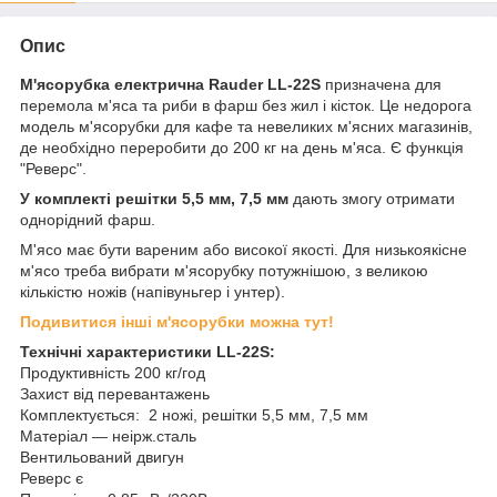
Опис
М'ясорубка електрична Rauder LL-22S
призначена для
перемола м'яса та риби в фарш без жил і кісток. Це недорога
модель м'ясорубки для кафе та невеликих м'ясних магазинів,
де необхідно переробити до 200 кг на день м'яса. Є функція
"Реверс".
У комплекті решітки 5,5 мм, 7,5 мм
дають змогу отримати
однорідний фарш.
М'ясо має бути вареним або високої якості. Для низькоякісне
м'ясо треба вибрати м'ясорубку потужнішою, з великою
кількістю ножів (напівуньгер і унтер).
Подивитися інші м'ясорубки можна тут!
Технічні характеристики LL-22S:
Продуктивність 200 кг/год
Захист від перевантажень
Комплектується: 2 ножі, решітки 5,5 мм, 7,5 мм
Матеріал — неірж.сталь
Вентильований двигун
Реверс є