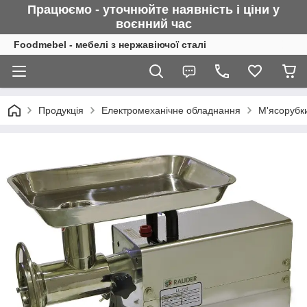
Працюємо - уточнюйте наявність і ціни у
воєнний
час
Foodmebel - мебелі з нержавіючої сталі
Продукція
Електромеханічне обладнання
М'ясорубк