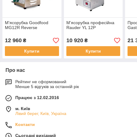
М'ясорубка Goodfood
М'ясорубка професійна
Проф
MG12R Reverse
Rauder YL 12P
Gast
12 960
10 920
21 
₴
₴
Купити
Купити
Про нас
Рейтинг не сформований
Менше 5 відгуків за останній рік
Працює з 12.02.2016
м. Київ
Лівий берег, Київ, Україна
Контакти
Сьогодні вихідний