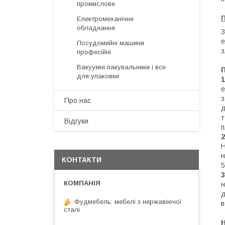
промислове
Електромеханічне
обладнання
З
е
Посудомийні машини
з
професійні
Вакуумні пакувальники і все
П
для упаковки
1
е
з
Про нас
д
т
Відгуки
п
2
Н
н
КОНТАКТИ
5
3
н
д
Фудмебель: мебелі з нержавіючої
в
сталі
Н