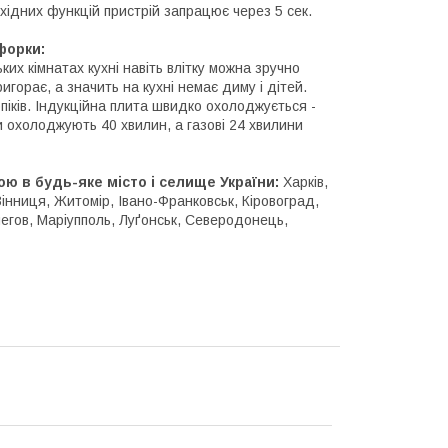
бхідних функцій пристрій запрацює через 5 сек.
форки:
их кімнатах кухні навіть влітку можна зручно
игорає, а значить на кухні немає диму і дітей.
піків. Індукційна плита швидко охолоджується -
ти охолоджують 40 хвилин, а газові 24 хвилини
ою в будь-яке місто і селище України:
Харків,
Вінниця, Житомір, Івано-Франковськ, Кіровоград,
негов, Маріупполь, Луґонськ, Северодонець,