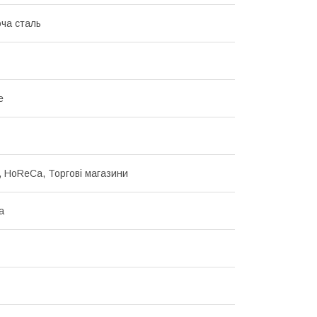
ча сталь
е
d, HoReCa, Торгові магазини
а