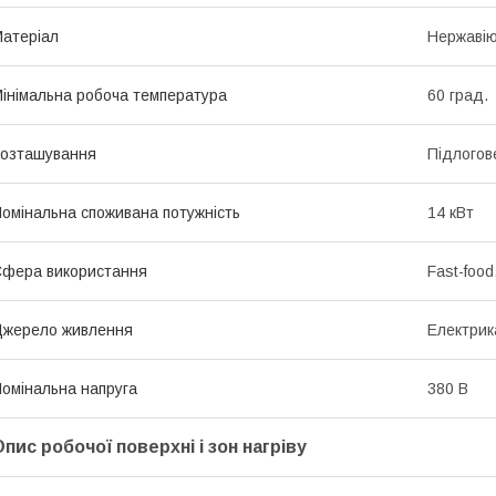
атеріал
Нержавію
інімальна робоча температура
60 град.
озташування
Підлогов
омінальна споживана потужність
14 кВт
фера використання
Fast-foo
жерело живлення
Електрик
омінальна напруга
380 В
Опис робочої поверхні і зон нагріву