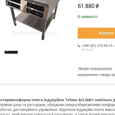
61 880 ₴
В наявності
Купити
+380 (63) 124-84-14
Віталій
повернення товару п
Чотириконфорна плита індукційна Tehma 4x3,5кВт напільна 
травові цехи та ресторани, обладнані енергозберігаючими конфо
оботах дистанційного управління. Відечесні індукційні плити мают
осуду, який використовується в гуртожитку, а також промислові інд