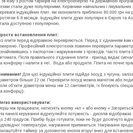
 зв’язку з ростом тарифів на електроенергію та державною програ
ехми стали дуже популярними. Керівники навчальних і лікувальних з
ереваги індукційних плит, які економлять приблизно 80.000 грн на 
ротягом 6-8 місяців. Індукційні плити дуже популярні в Європі та Азі
тала доступною і популярною.
Просте встановлення плит:
сі плити перед відправкою перевіряються. Перед з’ єднанням вам с
оверхню. Професійний електротехнік повинен перевірити параметри
знайомившись з паспортом і маркуванням з проводів. Часто плита
втомата. Після правильного з'єднання плити - прилад видає сигна
а конфорку і налити в неї. Вода або продукти. Плита не почне пр
Внимание!
Для цієї індукційної плити підійде посуд з чугуна, заліз
іаметром більше 12 см. Перевірити посуд можна магнітом або поди
оли об’єкти діаметром менш ніж 12 сантиметрів, їх блокують спеці
а конфорці).
Легко використовувати:
ерш ніж працювати, натисніть кнопку «кл » або кнопку « Загоритьс
а панелі керування відрегулюйте потужність - дисплів відображає 
о 240 градусів. Прибір буде готувати, поки не буде досягнуто від
ідповідної температури, нагрівання припиниться. Нагрівання прод
алаштуйте таймер за допомогою кнопок вгору/ вниз для встановленн