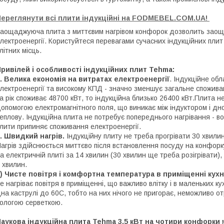
Переглянути всі плити індукційні на FODMEBEL.COM.UA!
аощаджуюча плита з миттєвим нагрівом конфорок дозволить заощад
лектроенергії. Користуйтеся перевагами сучасних індукційних плит 
літних місць.
ривілей і особливості індукційних плит Tehma:
. Велика економія на витратах електроенергії
. Індукційне о
лектроенергії та високому КПД - значно зменшує загальне спожива
а рік споживає 48700 кВт, то індукційна близько 26400 кВт.Плита н
опомогою електромагнітного поля, що виникає між індуктором і дн
еплову. Індукційна плита не потребує попереднього нагрівання - во
лити припиняє споживання електроенергії.
. Швидкий нагрів.
Індукційну плиту не треба прогрівати 30 хвили
агрів здійснюється миттєво після встановлення посуду на конфорку
а електричній плиті за 14 хвилин (30 хвилин ще треба розігрівати),
 хвилин.
) Чисте повітря і комфортна температура в приміщенні кухн
е нагріває повітря в приміщенні, що важливо влітку і в маленьких к
на каструлі до 60С, тобто на них нічого не пригорає, неможливо о
ологою серветкою.
аукова індукційна плита Tehma 3,5 кВт на чотири конфорки