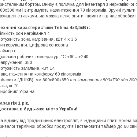
ристеленим бортом. Внизу є поличка для інвентаря з нержавіючої 
00x300 мм і витримують навантаження 70 кілограмів. Зручні пульти
ахищені сітківками, які можна легко зняти і помити під час обробки 
ехнічні характеристики Tehma 4x3,5кВт:
ількість зон нагрівання 4
отужність зона нагрівання, кВт 4 x 3.5
ип керування: цифрова сенсорна
аймер є
іапазон робочих температур, °C +60...+240
апруження, 380
отужність загальна, кВт 14
авантаження на конфорку 60 кілограмів
абарити (ДШХВ), мм 800x800x850 /
на замовлення 800х700 або 80
ага, кг 70
иробник: Україна
арантія 1 рік.
оставка в будь-яке місто України!
а відміну від традиційних електропліт, в індукційній плиті можна
ривалої термічної обробки продуктів і встановити таймер до 60 хви