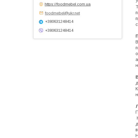
У
https://foodmebel.com.ua
Т
п
foodmebel@ukr.net
п
+380631248414
с
+380631248414
В
п
о
а
н
д
К
н
П
Н
д
в
Н