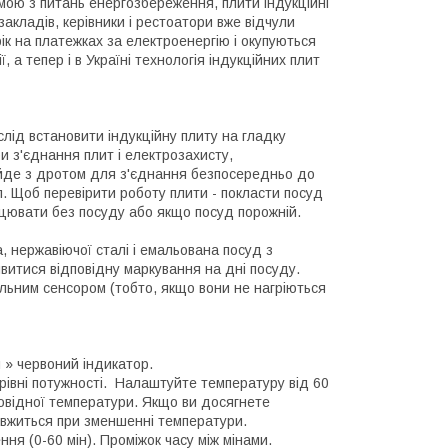
мою з питань енергозбереження, плити індукційні
акладів, керівники і рестоатори вже відчули
рік на платежках за електроенергію і окупуються
ї, а тепер і в Україні технологія індукційних плит
лід встановити індукційну плиту на гладку
 з'єднання плит і електрозахисту,
 йде з дротом для з'єднання безпосередньо до
л. Щоб перевірити роботу плити - покласти посуд
ацювати без посуду або якщо посуд порожній.
а, нержавіючої сталі і емальована посуд з
витися відповідну маркування на дні посуду.
альним сенсором (тобто, якщо вони не нагріються
я » червоний індикатор.
рівні потужності. Налаштуйте температуру від 60
повідної температури. Якщо ви досягнете
овжиться при зменшенні температури.
я (0-60 мін). Проміжок часу між мінами.