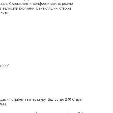
сталі. Склокерамічні конфорки мають розмір
 з великими кнопками. Вентиляційні отвори
плити.
0х900
/
 задати потрібну температуру Від 60 до 240 С для
лин.