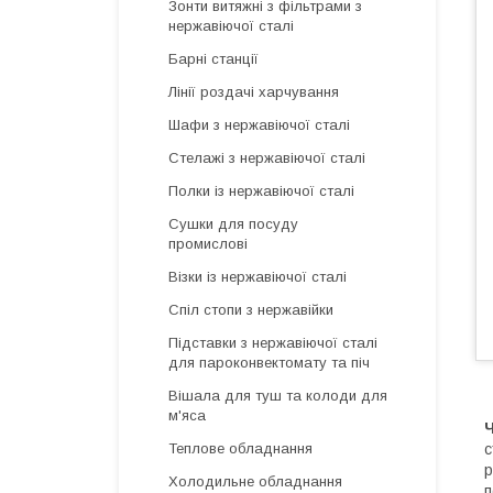
Зонти витяжні з фільтрами з
нержавіючої сталі
Барні станції
Лінії роздачі харчування
Шафи з нержавіючої сталі
Стелажі з нержавіючої сталі
Полки із нержавіючої сталі
Сушки для посуду
промислові
Візки із нержавіючої сталі
Спіл стопи з нержавійки
Підставки з нержавіючої сталі
для пароконвектомату та піч
Вішала для туш та колоди для
м'яса
с
Теплове обладнання
р
Холодильне обладнання
п