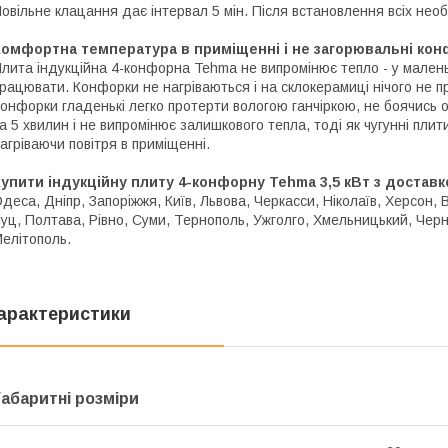
овільне клацання дає інтервал 5 мін. Після встановлення всіх нео
Комфортна температура в приміщенні і не загорювальні кон
лита індукційна 4-конфорна Tehma не випромінює тепло - у маленьк
рацювати. Конфорки не нагріваються і на склокерамиці нічого не пр
онфорки гладенькі легко протерти вологою ганчіркою, не боячись о
а 5 хвилин і не випромінює залишкового тепла, тоді як чугунні пли
агріваючи повітря в приміщенні.
упити індукційну плиту 4-конфорну Tehma 3,5 кВт з доставк
деса, Дніпр, Запоріжжя, Київ, Львова, Черкасси, Ніколаїв, Херсон, 
уц, Полтава, Рівно, Суми, Тернополь, Ужголго, Хмельницький, Чер
елітополь.
арактеристики
Габаритні розміри