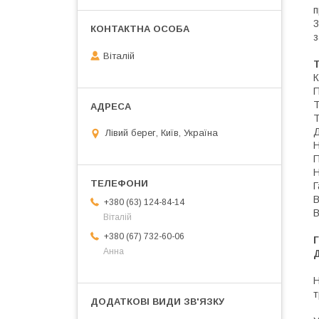
п
3
з
Віталій
Т
К
П
Т
Т
Д
Лівий берег, Київ, Україна
Н
П
Н
Г
В
+380 (63) 124-84-14
В
Віталій
+380 (67) 732-60-06
Г
Анна
Д
Н
т