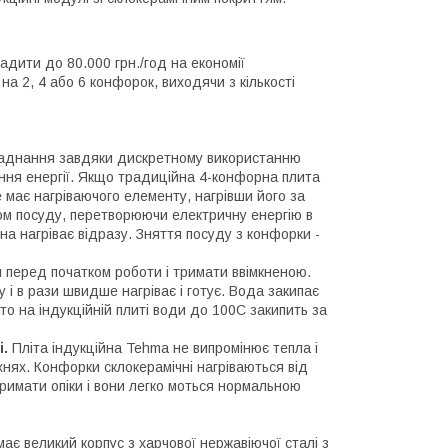
ити до 80.000 грн./год на економії
на 2, 4 або 6 конфорок, виходячи з кількості
бладнання завдяки дискретному використанню
ння енергії. Якщо традиційна 4-конфорна плита
е має нагріваючого елементу, нагрівши його за
ом посуду, перетворюючи електричну енергію в
на нагріває відразу. Зняття посуду з конфорки -
н перед початком роботи і тримати ввімкненою.
 і в рази швидше нагріває і готує. Вода закипає
 то на індукційній плиті води до 100C закипить за
і.
Пліта індукційна Tehma не випромінює тепла і
ухнях. Конфорки склокерамічні нагріваються від
тримати опіки і вони легко моться нормальною
має великий корпус з харчової нержавіючої сталі з