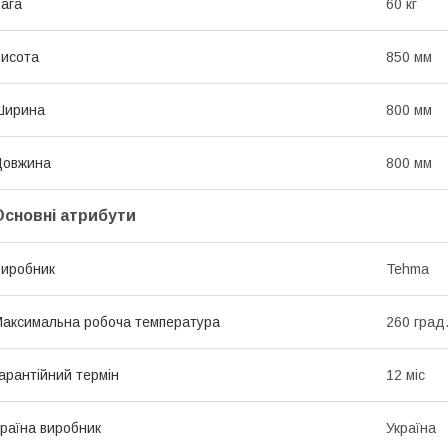
ага
60 кг
исота
850 мм
Ширина
800 мм
Довжина
800 мм
Основні атрибути
иробник
Tehma
аксимальна робоча температура
260 град
арантійний термін
12 міс
раїна виробник
Україна