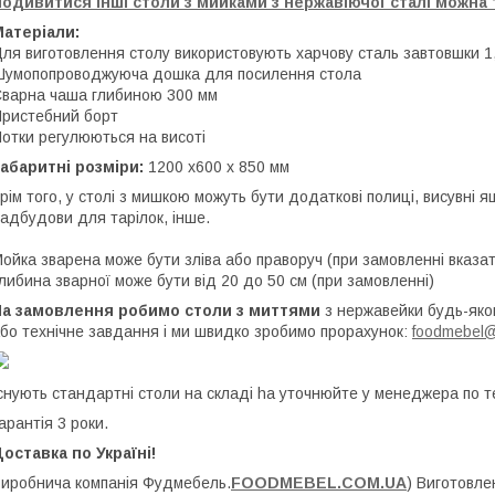
одивитися інші столи з мийками з нержавіючої сталі можна 
Матеріали:
ля виготовлення столу використовують харчову сталь завтовшки 1,
умопопроводжуюча дошка для посилення стола
варна чаша глибиною 300 мм
ристебний борт
отки регулюються на висоті
абаритні розміри:
1200 x600 x 850 мм
рім того, у столі з мишкою можуть бути додаткові полиці, висувні 
адбудови для тарілок, інше.
ойка зварена може бути зліва або праворуч (при замовленні вказат
либина зварної може бути від 20 до 50 см (при замовленні)
На замовлення робимо столи з миттями
з нержавейки будь-яког
бо технічне завдання і ми швидко зробимо прорахунок:
foodmebel@
снують стандартні столи на складі ha уточнюйте у менеджера по 
арантія 3 роки.
оставка по Україні!
иробнича компанія Фудмебель.
FOODMEBEL.СOM.UA
) Виготовле