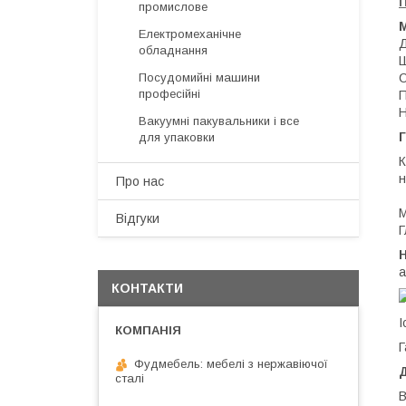
П
промислове
Електромеханічне
Д
обладнання
Ш
С
Посудомийні машини
професійні
П
Н
Вакуумні пакувальники і все
Г
для упаковки
К
н
Про нас
М
Відгуки
Г
а
КОНТАКТИ
І
Г
Фудмебель: мебелі з нержавіючої
Д
сталі
В