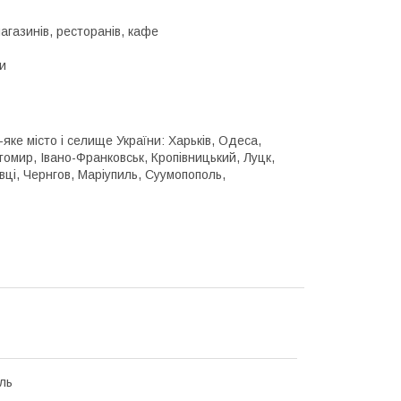
агазинів, ресторанів, кафе
и
яке місто і селище України: Харьків, Одеса,
томир, Івано-Франковськ, Кропівницький, Луцк,
вці, Чернгов, Маріупиль, Суумопополь,
ль