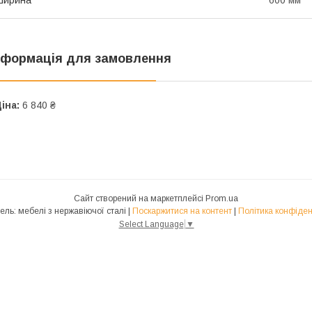
нформація для замовлення
іна:
6 840 ₴
Сайт створений на маркетплейсі
Prom.ua
Фудмебель: мебелі з нержавіючої сталі |
Поскаржитися на контент
|
Політика конфіден
Select Language
▼