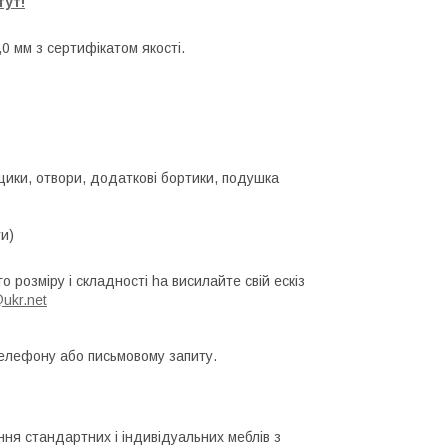
тут!
0 мм з сертифікатом якості.
ящики, отвори, додаткові бортики, подушка
и)
о розміру і складності ha висилайте свій ескіз
ukr.net
телефону або письмовому запиту.
ння стандартних і індивідуальних меблів з