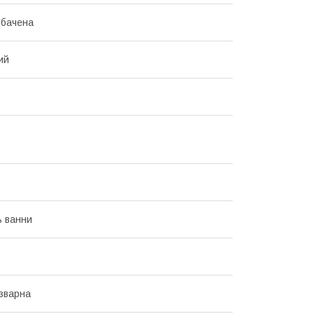
дбачена
ий
ь ванни
зварна