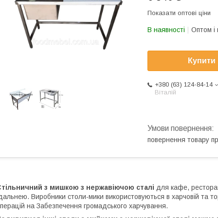
Показати оптові ціни
В наявності
Оптом і 
Купити
+380 (63) 124-84-14
Віталій
повернення товару п
Стільничний з мишкою з нержавіючою сталі
для кафе, ресторану
дальнею. Виробники столи-мики використовуються в харчовій та тор
перацій на
Забезпечення громадського харчування.