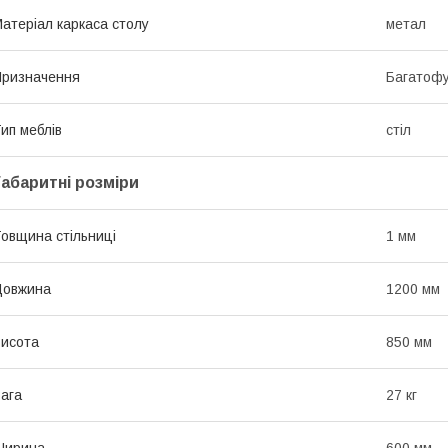
атеріал каркаса столу
метал
ризначення
Багатофу
ип меблів
стіл
Габаритні розміри
овщина стільниці
1 мм
Довжина
1200 мм
исота
850 мм
ага
27 кг
Ширина
600 мм