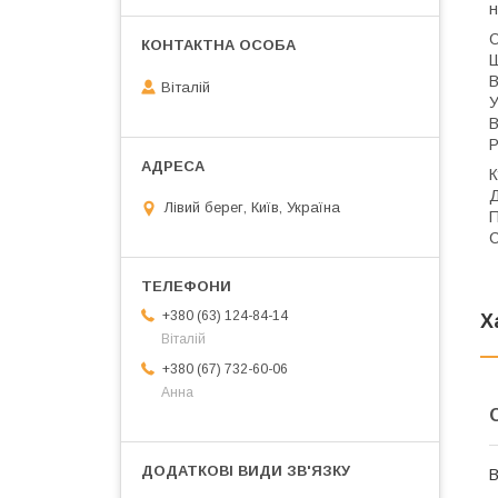
н
О
Ш
В
Віталій
У
В
Р
К
Д
Лівий берег, Київ, Україна
П
С
+380 (63) 124-84-14
Х
Віталій
+380 (67) 732-60-06
Анна
В