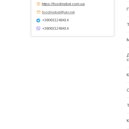
https://foodmebel.com.ua
П
foodmebel@ukr.net
+380631248414
Т
+380631248414
М
Д
с
К
О
Т
К