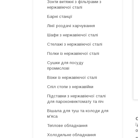
Зонти витяжні з фільтрами з
нержавіючої сталі
Барні станції
Лінії роздачі харчування
Шафи з нержавіючої сталі
Стелажі з нержавіючої сталі
Полки із нержавіючої сталі
Сушки для посуду
промислові
Візки із нержавіючої сталі
Спіл стопи з нержавійки
Підставки з нержавіючої сталі
для пароконвектомату та піч
Вішала для туш та колоди для
м'яса
ї
Теплове обладнання
о
Холодильне обладнання