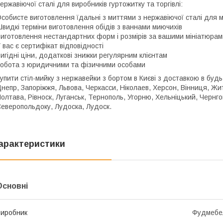
ержавіючої сталі для виробників гуртожитку та торгівлі:
собисте виготовлення їдальні з миттями з нержавіючої сталі для м
видкі терміни виготовлення обідів з ваннами миючихів
иготовлення нестандартних форм і розмірів за вашими мініатюрам
 вас є сертифікат відповідності
игідні ціни, додаткові знижки регулярним клієнтам
обота з юридичними та фізичними особами
упити стіл-мийку з нержавейки з бортом в Києві з доставкою в будь-
непр, Запоріжжя, Львова, Черкасси, Ніколаев, Херсон, Вінниця, Жи
олтава, Рівноск, Луганськ, Тернополь, Угорню, Хельніцький, Чернго
еверопольдоку, Лудоска, Лудоск.
арактеристики
Основні
иробник
Фудмебе