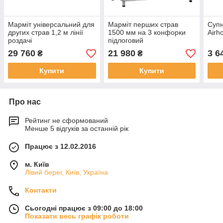
Марміт універсальний для
Марміт перших страв
Супн
других страв 1,2 м лінії
1500 мм на 3 конфорки
Airh
роздачі
підлоговий
29 760
21 980
3 6
₴
₴
Купити
Купити
Про нас
Рейтинг не сформований
Менше 5 відгуків за останній рік
Працює з 12.02.2016
м. Київ
Лівий берег, Київ, Україна
Контакти
Сьогодні працює з 09:00 до 18:00
Показати весь графік роботи