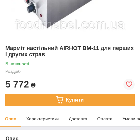
Марміт настільний AIRHOT BM-11 для перших
і других страв
В наявності
Роздріб
5 772
₴
Купити
Опис
Характеристики
Доставка
Оплата
Умови п
Опис