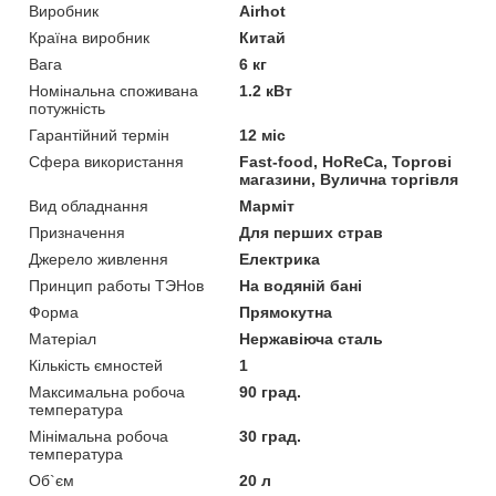
Виробник
Airhot
Країна виробник
Китай
Вага
6 кг
Номінальна споживана
1.2 кВт
потужність
Гарантійний термін
12 міс
Сфера використання
Fast-food, HoReCa, Торгові
магазини, Вулична торгівля
Вид обладнання
Марміт
Призначення
Для перших страв
Джерело живлення
Електрика
Принцип работы ТЭНов
На водяній бані
Форма
Прямокутна
Матеріал
Нержавіюча сталь
Кількість ємностей
1
Максимальна робоча
90 град.
температура
Мінімальна робоча
30 град.
температура
Об`єм
20 л