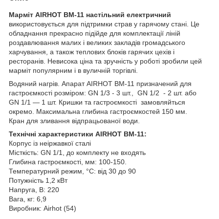
Марміт AIRHOT BM-11 настільний електричний
використовується для підтримки страв у гарячому стані. Це
обладнання прекрасно підійде для комплектації ліній
роздавлювання малих і великих закладів громадського
харчування, а також теплових блоків гарячих цехів і
ресторанів. Невисока ціна та зручність у роботі зробили цей
марміт популярним і в вуличній торгівлі.
Водяний нагрів. Апарат AIRHOT BM-11 призначений для
гастроємкості розміром: GN 1/3 - 3 шт., GN 1/2 - 2 шт. або
GN 1/1 — 1 шт. Кришки та гастроємкості замовляйться
окремо. Максимальна глибина гастроємкостей 150 мм.
Кран для зливання відпрацьованої води.
Технічні характеристики AIRHOT BM-11:
Корпус із неіржавкої сталі
Місткість: GN 1/1, до комплекту не входять
Глибина гастроємкості, мм: 100-150.
Температурний режим, °C: від 30 до 90
Потужність 1,2 кВт
Напруга, В: 220
Вага, кг: 6,9
Виробник: Airhot (54)