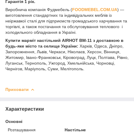
Гарантія 1 рік.
Виробнича компанія Фудмебель (
FOODMEBEL.СOM.UA
) —
виготовлення стандартних та індивідуальних меблів із
неіржавкої сталі для підприємств громадського харчування та
торгівлі, а також постачання та обслуговування теплового і
холодильного обладнання в Україні.
Купити марміт настільний AIRHOT BM-11 з доставкою в
будь-яке місто та селище України:
Харків, Одеса, Дніпро,
Запорожнення, Львів, Черкаси, Ніколаєв, Херсон, Вінниця,
Житомир, Івано-Франковськ, Кіровоград, Луцк, Полтава, Рівно,
Луганськ, Тернополь, Ужгород, Хмельнійська, Чорновці,
Чернігов, Маріуполь, Суми, Мелітополь.
Приховати
Характеристики
Основні
Розташування
Настільне