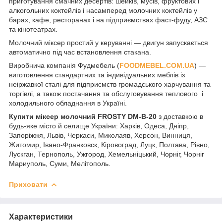
приготування смачних десертів: шейків, мусів, фруктових і
алкогольних коктейлів і насамперед молочних коктейлів у
барах, кафе, ресторанах і на підприємствах фаст-фуду, АЗС
та кінотеатрах.
Молочний міксер простий у керуванні — двигун запускається
автоматично під час встановлення стакана.
Виробнича компанія Фудмебель (
FOODMEBEL.СOM.UA
) —
виготовлення стандартних та індивідуальних меблів із
неіржавкої сталі для підприємств громадського харчування та
торгівлі, а також постачання та обслуговування теплового і
холодильного обладнання в Україні.
Купити міксер молочний FROSTY DM-B-20
з доставкою в
будь-яке місто й селище України: Харків, Одеса, Дніпр,
Запоріжжя, Львів, Черкаси, Миколаяв, Херсон, Винниця,
Житомир, Івано-Франковск, Кіровоград, Луцк, Полтава, Рівно,
Лускган, Тернополь, Ужгород, Хемельніцький, Чорніг, Чорніг
Мариуполь, Суми, Мелітополь.
Приховати
Характеристики