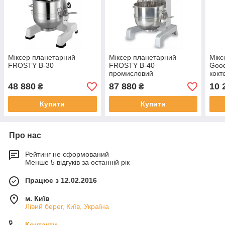
Міксер планетарний
Міксер планетарний
Мікс
FROSTY B-30
FROSTY B-40
Goo
промисловий
кокт
48 880
87 880
10 
₴
₴
Купити
Купити
Про нас
Рейтинг не сформований
Менше 5 відгуків за останній рік
Працює з 12.02.2016
м. Київ
Лівий берег, Київ, Україна
Контакти