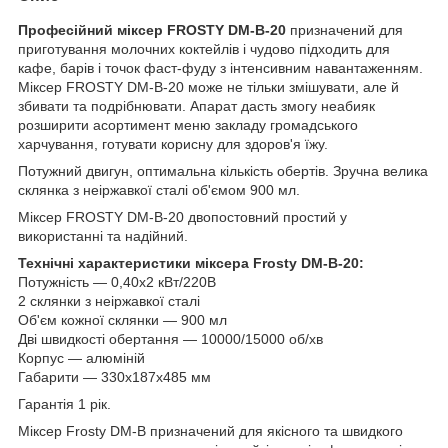
Професійний міксер FROSTY DM-B-20
призначений для
приготування молочних коктейлів і чудово підходить для
кафе, барів і точок фаст-фуду з інтенсивним навантаженням.
Міксер FROSTY DM-B-20 може не тільки змішувати, але й
збивати та подрібнювати. Апарат дасть змогу неабияк
розширити асортимент меню закладу громадського
харчування, готувати корисну для здоров'я їжу.
Потужний двигун, оптимальна кількість обертів. Зручна велика
склянка з неіржавкої сталі об'ємом 900 мл.
Міксер FROSTY DM-B-20 двопостовний простий у
використанні та надійний.
Технічні характеристики міксера Frosty DM-B-20:
Потужність — 0,40х2 кВт/220В
2 склянки з неіржавкої сталі
Об'єм кожної склянки — 900 мл
Дві швидкості обертання — 10000/15000 об/хв
Корпус — алюміній
Габарити — 330x187x485 мм
Гарантія 1 рік.
Міксер Frosty DM-B призначений для якісного та швидкого