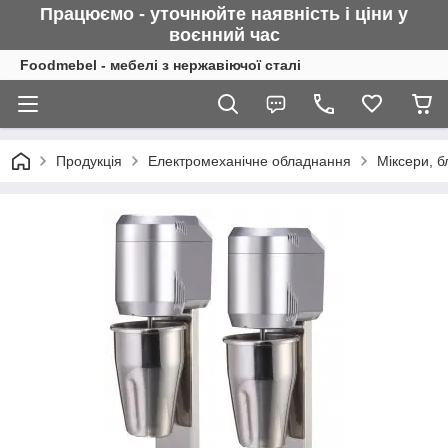
Працюємо - уточнюйте наявність і ціни у
воєнний
час
Foodmebel - мебелі з нержавіючої сталі
Продукція
Електромеханічне обладнання
Міксери, 