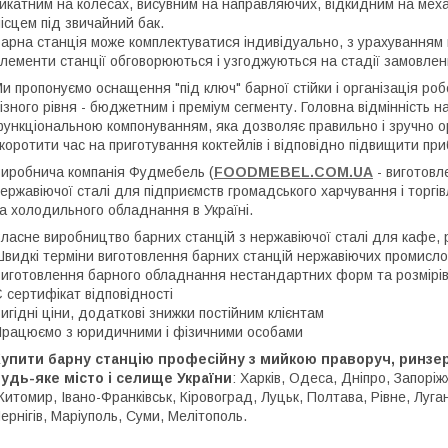
икатним на колесах, висувним на направляючих, відкидним на механ
ісцем під звичайний бак.
арна станція може комплектуватися індивідуально, з урахуванням 
лементи станції обговорюються і узгоджуються на стадії замовлен
и пропонуємо оснащення "під ключ" барної стійки і організація р
ізного рівня - бюджетним і преміум сегменту. Головна відмінність н
ункціональною компонуванням, яка дозволяє правильно і зручно ор
коротити час на приготування коктейлів і відповідно підвищити при
иробнича компанія Фудмебель (
FOODMEBEL.СOM.UA
- виготовл
ержавіючої сталі для підприємств громадського харчування і торгів
а холодильного обладнання в Україні.
ласне виробництво барних станцій з нержавіючої сталі для кафе, р
видкі терміни виготовлення барних станцій нержавіючих промисл
иготовлення барного обладнання нестандартних форм та розмірів 
 сертифікат відповідності
игідні ціни, додаткові знижки постійним клієнтам
рацюємо з юридичними і фізичними особами
упити барну станцію професійну з мийкою праворуч, ринзер
удь-яке місто і селище України
: Харків, Одеса, Дніпро, Запоріж
итомир, Івано-Франківськ, Кіровоград, Луцьк, Полтава, Рівне, Луга
ернігів, Маріуполь, Суми, Мелітополь.