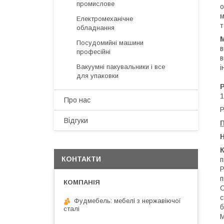
промислове
о
м
Електромеханічне
т
обладнання
М
Посудомийні машини
в
професійні
в
Вакуумні пакувальники і все
і
для упаковки
Р
1
Про нас
Р
Відгуки
П
Н
К
КОНТАКТИ
п
Р
п
С
с
Фудмебель: мебелі з нержавіючої
б
сталі
М