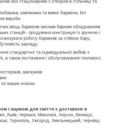
ізмі або стаціонарним з отвором в стільниці та
побажань замовника та вимог бармена. Всі
ня вироби.
обочих місць барменів якісним барним обладнанням
аших станцій - продумана конструкція із зручною і
ганізувати роботу барменів за стійкою бару,
бутковість закладу.
ення стандартної та індивідуальної меблів з
лі, а також постачання і обслуговування теплового
есторанів, магазинів
ових
по ваших ескізах
ом і ящиком для сміття з доставкою в
жя, Львів, Черкаси, Миколаїв, Херсон, Вінниця,
нськ, Тернопіль, Ужгород, Хмельницький, Чернівці,