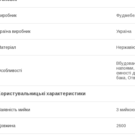
иробник
Фудмебе
раїна виробник
Україна
атеріал
Нержавію
Вбудован
напоями,
собливості
ємності д
бака, Отв
Користувальницькі характеристики
аявність мийки
З мийкою
Довжина
2600