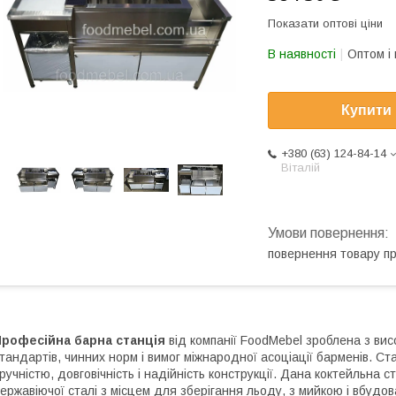
Показати оптові ціни
В наявності
Оптом і 
Купити
+380 (63) 124-84-14
Віталій
повернення товару п
Професійна барна станція
від компанії FoodMebel зроблена з вис
тандартів, чинних норм і вимог міжнародної асоціації барменів. С
ручністю, довговічність і надійність конструкції. Дана коктейльна
ержавіючої сталі з місцем для зберігання льоду, з мийкою і вбудов