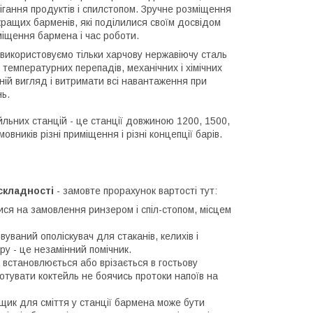
ігання продуктів і спилстопом. Зручне розміщення
кращих барменів, які поділилися своїм досвідом
іщення бармена і час роботи.
 використовуємо тільки харчову нержавіючу сталь
 температурних перепадів, механічних і хімічних
ній вигляд і витримати всі навантаження при
нь.
йльних станцій - це станції довжиною 1200, 1500,
овників різні приміщення і різні концепції барів.
складності
- замовте прорахунок вартості тут:
ся на замовлення ринзером і спіл-стопом, місцем
уваний ополіскувач для стаканів, келихів і
ру - це незамінний помічник.
а встановлюється або врізається в гостьову
тувати коктейль не боячись протоки напоїв на
щик для сміття у станції бармена може бути