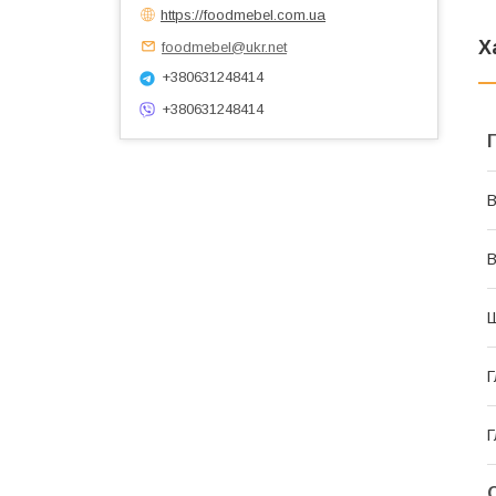
https://foodmebel.com.ua
Х
foodmebel@ukr.net
+380631248414
+380631248414
В
В
Г
Г