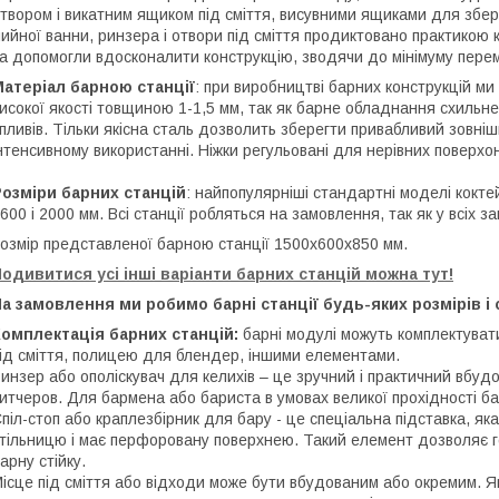
твором і викатним ящиком під сміття, висувними ящиками для збер
ийної ванни, ринзера і отвори під сміття продиктовано практикою 
а допомогли вдосконалити конструкцію, зводячи до мінімуму перем
атеріал барною станції
: при виробництві барних конструкцій ми
исокої якості товщиною 1-1,5 мм, так як барне обладнання схильне
пливів. Тільки якісна сталь дозволить зберегти привабливий зовніш
нтенсивному використанні. Ніжки регульовані для нерівних поверхо
озміри барних станцій
: найпопулярніші стандартні моделі кокте
600 і 2000 мм. Всі станції робляться на замовлення, так як у всіх зам
озмір представленої барною станції 1500х600х850 мм.
одивитися усі інші варіанти барних станцій можна тут!
а замовлення ми робимо барні станції будь-яких розмірів і 
омплектація барних станцій:
барні модулі можуть комплектувати
ід сміття, полицею для блендер, іншими елементами.
инзер або ополіскувач для келихів – це зручний і практичний вбудов
итчеров. Для бармена або бариста в умовах великої прохідності ба
піл-стоп або краплезбірник для бару - це спеціальна підставка, як
тільницю і має перфоровану поверхнею. Такий елемент дозволяє го
арну стійку.
ісце під сміття або відходи може бути вбудованим або окремим. Я