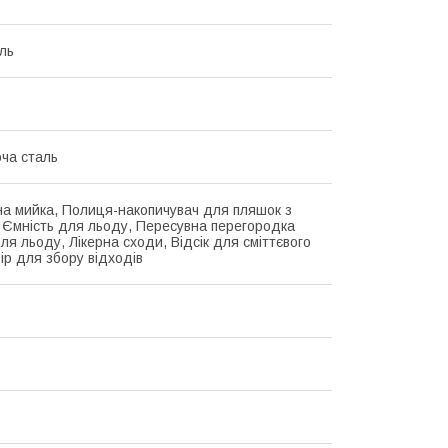
ль
ча сталь
а мийка, Полиця-накопичувач для пляшок з
 Ємність для льоду, Пересувна перегородка
ля льоду, Лікерна сходи, Відсік для сміттєвого
ір для збору відходів