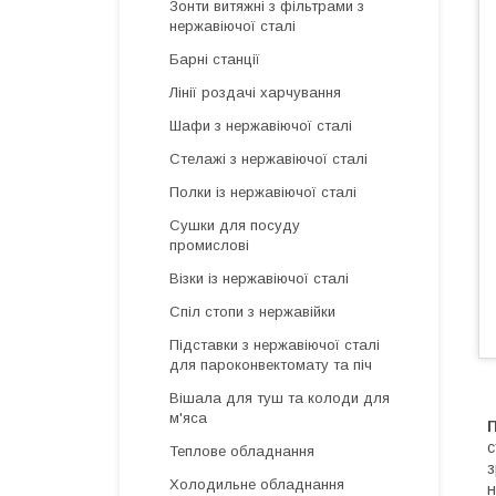
Зонти витяжні з фільтрами з
нержавіючої сталі
Барні станції
Лінії роздачі харчування
Шафи з нержавіючої сталі
Стелажі з нержавіючої сталі
Полки із нержавіючої сталі
Сушки для посуду
промислові
Візки із нержавіючої сталі
Спіл стопи з нержавійки
Підставки з нержавіючої сталі
для пароконвектомату та піч
Вішала для туш та колоди для
м'яса
с
Теплове обладнання
з
Холодильне обладнання
н