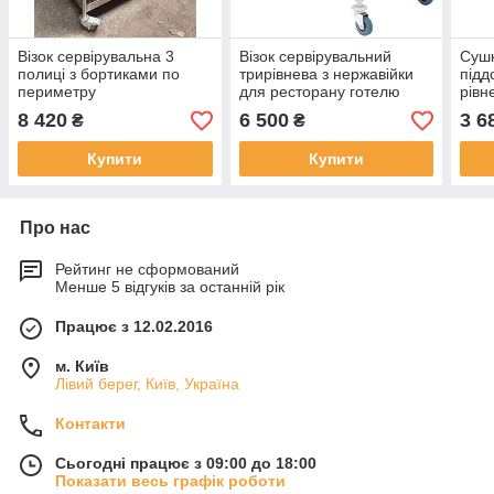
Візок сервірувальна 3
Візок сервірувальний
Сушк
полиці з бортиками по
трирівнева з нержавійки
підд
периметру
для ресторану готелю
рівн
їдальні
8 420
6 500
3 6
₴
₴
Купити
Купити
Про нас
Рейтинг не сформований
Менше 5 відгуків за останній рік
Працює з 12.02.2016
м. Київ
Лівий берег, Київ, Україна
Контакти
Сьогодні працює з 09:00 до 18:00
Показати весь графік роботи