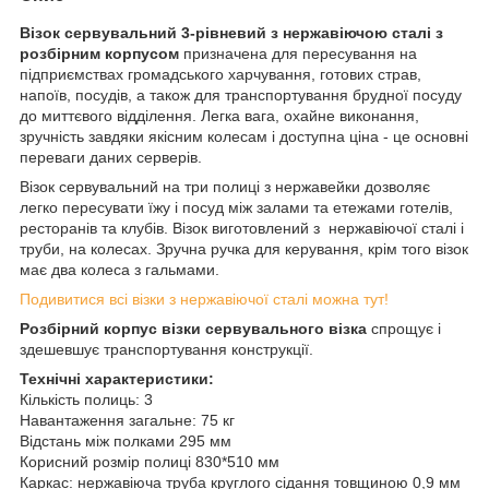
Візок сервувальний 3-рівневий з нержавіючою сталі з
розбірним корпусом
призначена для пересування на
підприємствах громадського харчування, готових страв,
напоїв, посудів, а також для транспортування брудної посуду
до миттєвого відділення. Легка вага, охайне виконання,
зручність завдяки якісним колесам і доступна ціна - це основні
переваги даних серверів.
Візок сервувальний на три полиці з нержавейки дозволяє
легко пересувати їжу і посуд між залами та етежами готелів,
ресторанів та клубів. Візок виготовлений з нержавіючої сталі і
труби, на колесах. Зручна ручка для керування, крім того візок
має два колеса з гальмами.
Подивитися всі візки з нержавіючої сталі можна тут!
Розбірний корпус візки сервувального візка
спрощує і
здешевшує транспортування конструкції.
Технічні характеристики:
Кількість полиць: 3
Навантаження загальне: 75 кг
Відстань між полками 295 мм
Корисний розмір полиці 830*510 мм
Каркас: нержавіюча труба круглого сідання товщиною 0,9 мм