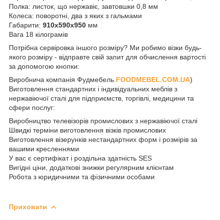
Полка: листок, що нержавіє, завтовшки 0,8 мм
Колеса: поворотні, два з яких з гальмами
Габарити:
910x590x950
мм
Вага 18 кілограмів
Потрібна сервіровка іншого розміру? Ми робимо візки будь-
якого розміру - відправте свій запит для обчислення вартості
за допомогою кнопки:
Виробнича компанія Фудмебель.
FOODMEBEL.СOM.UA
)
Виготовлення стандартних і індивідуальних меблів з
нержавіючої сталі для підприємств, торгівлі, медицини та
сфери послуг:
Виробництво телевізорів промислових з нержавіючої сталі
Швидкі терміни виготовлення візків промислових
Виготовлення візерунків нестандартних форм і розмірів за
вашими кресленнями
У вас є сертифікат і роздільна здатність SES
Вигідні ціни, додаткові знижки регулярним клієнтам
Робота з юридичними та фізичними особами
Приховати