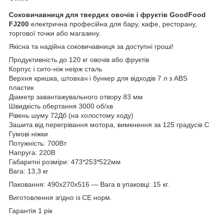
Соковичавниця для твердих овочів і фруктів GoodFood
FJ200
електрична професійна для бару, кафе, ресторану,
торгової точки або магазину.
Якісна та надійна соковичавниця за доступні гроші!
Продуктивність до 120 кг овочів або фруктів
Корпус і сито-ніж неірж сталь
Верхня кришка, штовхач і бункер для відходів 7 л з ABS
пластик
Діаметр завантажувального отвору 83 мм
Швидкість обертання 3000 об/хв
Рівень шуму 72Дб (на холостому ходу)
Зашита від перегрівання мотора, вимкнення за 125 градусів С
Гумові ніжки
Потужність: 700Вт
Напруга: 220В
Габаритні розміри: 473*253*522мм
Вага: 13,3 кг
Паковання: 490х270х516 — Вага в упаковці: 15 кг.
Виготовлення згідно із СЕ норм.
Гарантія 1 рік