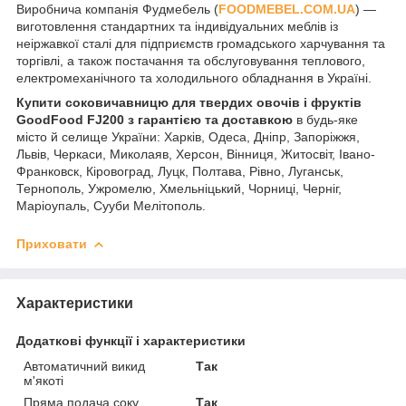
Виробнича компанія Фудмебель (
FOODMEBEL.СOM.UA
) —
виготовлення стандартних та індивідуальних меблів із
неіржавкої сталі для підприємств громадського харчування та
торгівлі, а також постачання та обслуговування теплового,
електромеханічного та холодильного обладнання в Україні.
Купити соковичавницю для твердих овочів і фруктів
GoodFood FJ200 з гарантією та доставкою
в будь-яке
місто й селище України: Харків, Одеса, Дніпр, Запоріжжя,
Львів, Черкаси, Миколаяв, Херсон, Вінниця, Житосвіт, Івано-
Франковск, Кіровоград, Луцк, Полтава, Рівно, Луганськ,
Тернополь, Ужромелю, Хмельніцький, Чорниці, Черніг,
Маріоупаль, Сууби Мелітополь.
Приховати
Характеристики
Додаткові функції і характеристики
Автоматичний викид
Так
м'якоті
Пряма подача соку
Так