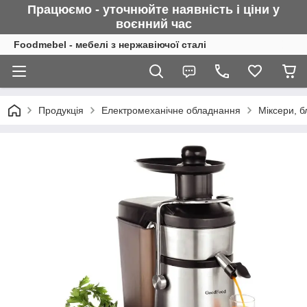
Працюємо - уточнюйте наявність і ціни у
воєнний
час
Foodmebel - мебелі з нержавіючої сталі
Продукція
Електромеханічне обладнання
Міксери, 