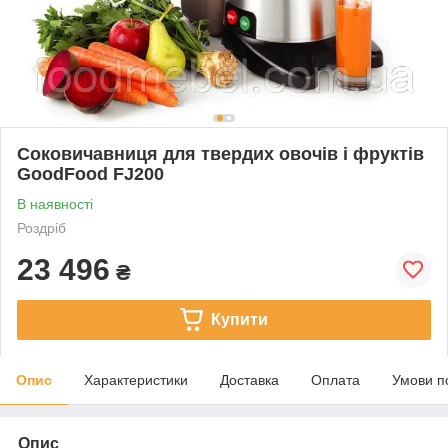
Соковичавниця для твердих овочів і фруктів
GoodFood FJ200
В наявності
Роздріб
23 496
₴
Купити
Опис
Характеристики
Доставка
Оплата
Умови п
Опис