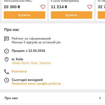
VRX1500/330-H6C
FJ100 електрична
RTW
20 300
11 214
32 
₴
₴
Купити
Купити
Про нас
Рейтинг не сформований
Менше 5 відгуків за останній рік
Працює з 12.02.2016
м. Київ
Лівий берег, Київ, Україна
Контакти
Сьогодні вихідний
Показати весь графік роботи
Про нас