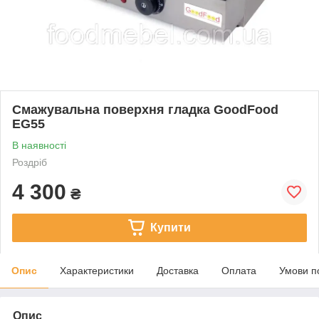
Смажувальна поверхня гладка GoodFood
EG55
В наявності
Роздріб
4 300
₴
Купити
Опис
Характеристики
Доставка
Оплата
Умови п
Опис