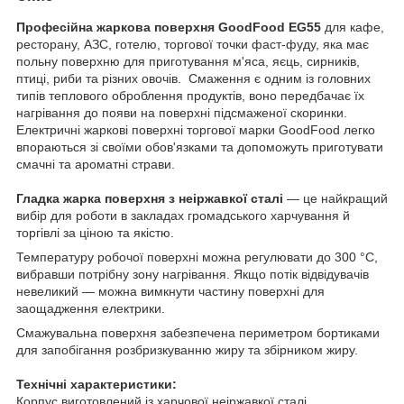
Професійна жаркова поверхня GoodFood EG55
для кафе,
ресторану, АЗС, готелю, торгової точки фаст-фуду, яка має
польну поверхню для приготування м'яса, яєць, сирників,
птиці, риби та різних овочів. Смаження є одним із головних
типів теплового оброблення продуктів, воно передбачає їх
нагрівання до появи на поверхні підсмаженої скоринки.
Електричні жаркові поверхні торгової марки GoodFood легко
впораються зі своїми обов'язками та допоможуть приготувати
смачні та ароматні страви.
Гладка жарка поверхня з неіржавкої сталі
— це найкращий
вибір для роботи в закладах громадського харчування й
торгівлі за ціною та якістю.
Температуру робочої поверхні можна регулювати до 300 °C,
вибравши потрібну зону нагрівання. Якщо потік відвідувачів
невеликий — можна вимкнути частину поверхні для
заощадження електрики.
Смажувальна поверхня забезпечена периметром бортиками
для запобігання розбризкуванню жиру та збірником жиру.
Технічні характеристики:
Корпус виготовлений із харчової неіржавкої сталі