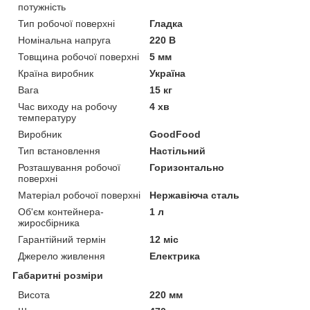
потужність
Тип робочої поверхні
Гладка
Номінальна напруга
220 В
Товщина робочої поверхні
5 мм
Країна виробник
Україна
Вага
15 кг
Час виходу на робочу
4 хв
температуру
Виробник
GoodFood
Тип встановлення
Настільний
Розташування робочої
Горизонтально
поверхні
Матеріал робочої поверхні
Нержавіюча сталь
Об'єм контейнера-
1 л
жиросбірника
Гарантійний термін
12 міс
Джерело живлення
Електрика
Габаритні розміри
Висота
220 мм