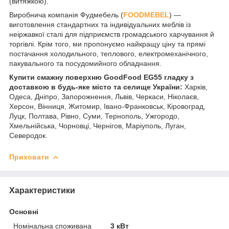
(витяжкою).
Виробнича компанія Фудмебель (
FOODMEBEL
) —
виготовлення стандартних та індивідуальних меблів із
неіржавкої сталі для підприємств громадського харчування й
торгівлі. Крім того, ми пропонуємо найкращу ціну та прямі
постачання холодильного, теплового, електромеханічного,
пакувального та посудомийного обладнання.
Купити смажну поверхню GoodFood EG55 гладку з
доставкою в будь-яке місто та селище України:
Харків,
Одеса, Дніпро, Запорожнення, Львів, Черкаси, Ніколаєв,
Херсон, Вінниця, Житомир, Івано-Франковськ, Кіровоград,
Луцк, Полтава, Рівно, Суми, Тернополь, Ужгородо,
Хмельнійська, Чорновці, Чернігов, Маріуполь, Луган,
Северодок.
Приховати
Характеристики
Основні
Номінальна споживана
3 кВт