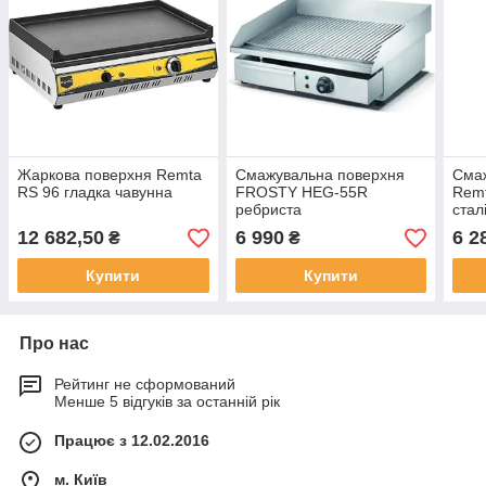
Жаркова поверхня Remta
Смажувальна поверхня
Сма
RS 96 гладка чавунна
FROSTY HEG-55R
Remt
ребриста
стал
12 682,50
6 990
6 2
₴
₴
Купити
Купити
Про нас
Рейтинг не сформований
Менше 5 відгуків за останній рік
Працює з 12.02.2016
м. Київ