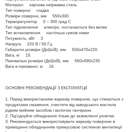
Матеріал харчова неіржавка сталь
Тип поверхні гладка
Розміри поверхні, мм 550x300
Терморегулятор 0 ~ 300 град С
Тип підключення електро, постачається без вилки
Тип встановлення настільна гумові ніжки
Потужність, кВт 3
Напруга 220 В / 50 Гц
Габаритні розміри (ДхШхВ), мм 550x470x220
Вага, кг 15
Паковальні розміри (ДхШхВ), мм 560х490х230
Вага в пакованні, кг 16
ОСНОВНІ РЕКОМЕНДАЦІЇ З ЕКСПЛУАТЦІЇ
1. Перед використанням жаркову поверхню, що стикається з
продуктами смаження, очистити від заводського мастила
рідким мийним засобом і вологою ганчіркою.
2. Під'єднуйте обладнання тільки до заземленої розетки.
3. Рекомендується використовувати жаркову поверхню в
приміщенні обладнанням примусовою системою вентиляції