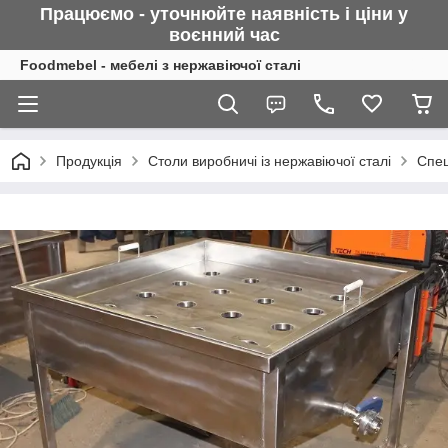
Працюємо - уточнюйте наявність і ціни у
воєнний
час
Foodmebel - мебелі з нержавіючої сталі
Продукція
Столи виробничі із нержавіючої сталі
Спец