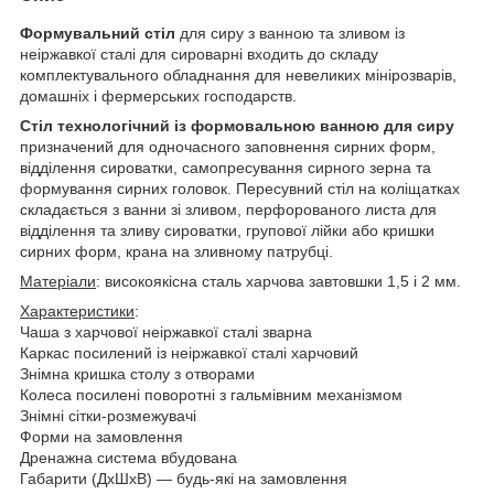
Формувальний стіл
для сиру з ванною та зливом із
неіржавкої сталі для сироварні входить до складу
комплектувального обладнання для невеликих мінірозварів,
домашніх і фермерських господарств.
Стіл технологічний із формовальною ванною для сиру
призначений для одночасного заповнення сирних форм,
відділення сироватки, самопресування сирного зерна та
формування сирних головок. Пересувний стіл на коліщатках
складається з ванни зі зливом, перфорованого листа для
відділення та зливу сироватки, групової лійки або кришки
сирних форм, крана на зливному патрубці.
Матеріали
: високоякісна сталь харчова завтовшки 1,5 і 2 мм.
Характеристики
:
Чаша з харчової неіржавкої сталі зварна
Каркас посилений із неіржавкої сталі харчовий
Знімна кришка столу з отворами
Колеса посилені поворотні з гальмівним механізмом
Знімні сітки-розмежувачі
Форми на замовлення
Дренажна система вбудована
Габарити (ДхШхВ) — будь-які на замовлення