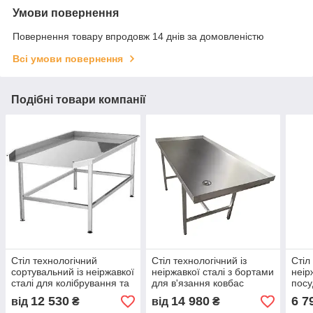
Умови повернення
Повернення товару впродовж 14 днів за домовленістю
Всі умови повернення
Подібні товари компанії
Стіл технологічний
Стіл технологічний із
Стіл
сортувальний із неіржавкої
неіржавкої сталі з бортами
неір
сталі для колібрування та
для в'язання ковбас
пос
сортування ягід
12 530
14 980
6 7
від
₴
від
₴