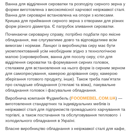
Ванна для відділення сироватки та розподілу сирного зерна у
форми виготовлена з високоякісної харчової неіржавкої сталі.
Ванна для сироварні встановлена на опори з колесами.
Кришка для приймання сирного зерна з отворами для різних
форм різного діаметра. Є патрубок зливання сироватки.
Починаючи сироварну справу, потрібно подбати про якісне
обладнання, яке слугуватиме довго та відповідатиме всім
вимогам і нормам. Ланцюг із виробництва сиру має бути
укомплектований усім необхідним згідно з технологічною
мапою (сировиробник, ванна для посолу сиру, стіл для
відділення сироватки та формування сирних головок,
стелажем для встановлення на нього форм із сирним зерном
для самопресування, камерою дозрівання сиру, камерою
зберігання готового продукту, інше). Також треба пам'ятати
про складське обладнання (стелажі та візка), пакувальне
обладнання головок і фасувальне обладнання.
Виробнича компанія Фудмебель (
FOODMEBEL.СOM.UA
) —
виготовлення стандартних та індивідуальних меблів із
неіржавкої сталі для підприємств громадського харчування та
торгівлі, а також постачання та обслуговування теплового і
холодильного обладнання в Україні.
Власне виробництво обладнання з неіржавкої сталі для кафе,