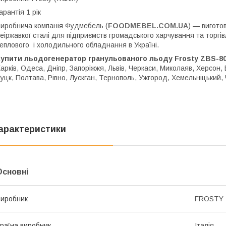
арантія 1 рік
иробнича компанія Фудмебель (
FOODMEBEL.COM.UA
) — вигото
еіржавкої сталі для підприємств громадського харчування та торгів
еплового і холодильного обладнання в Україні.
Купити льодогенератор гранульованого льоду Frosty ZBS-8
арків, Одеса, Дніпр, Запоріжжя, Львів, Черкаси, Миколаяв, Херсон
уцк, Полтава, Рівно, Лускган, Тернополь, Ужгород, Хемельніцький, 
арактеристики
Основні
иробник
FROSTY
раїна виробник
Італія