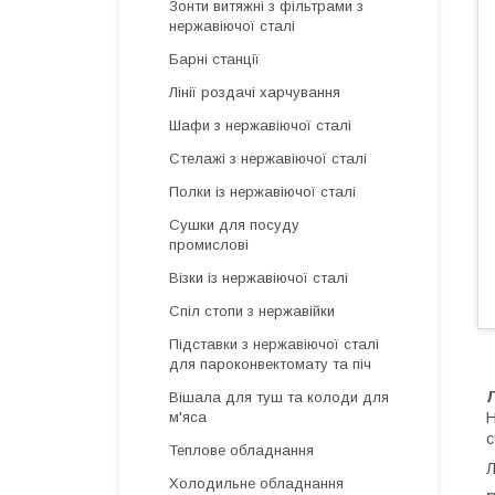
Зонти витяжні з фільтрами з
нержавіючої сталі
Барні станції
Лінії роздачі харчування
Шафи з нержавіючої сталі
Стелажі з нержавіючої сталі
Полки із нержавіючої сталі
Сушки для посуду
промислові
Візки із нержавіючої сталі
Спіл стопи з нержавійки
Підставки з нержавіючої сталі
для пароконвектомату та піч
Вішала для туш та колоди для
Н
м'яса
с
Теплове обладнання
Холодильне обладнання