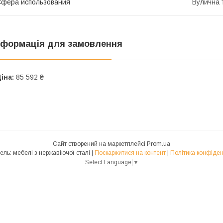
фера использования
Вулична 
нформація для замовлення
іна:
85 592 ₴
Сайт створений на маркетплейсі
Prom.ua
Фудмебель: мебелі з нержавіючої сталі |
Поскаржитися на контент
|
Політика конфіден
Select Language
▼