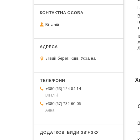
Г
В
н
Віталій
т
Х
Л
Лівий берег, Київ, Україна
Х
+380 (63) 124-84-14
Віталій
+380 (67) 732-60-06
Анна
В
К