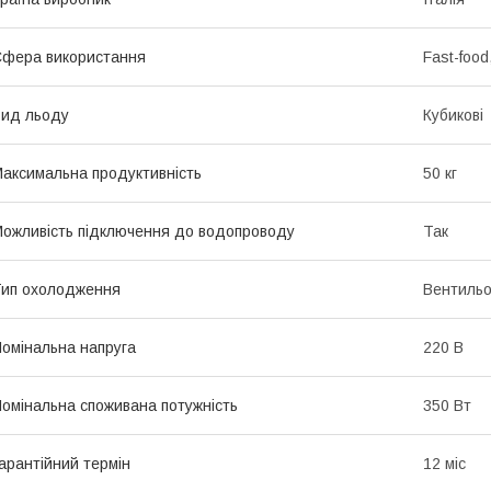
фера використання
Fast-foo
ид льоду
Кубикові
аксимальна продуктивність
50 кг
ожливість підключення до водопроводу
Так
ип охолодження
Вентиль
омінальна напруга
220 В
омінальна споживана потужність
350 Вт
арантійний термін
12 міс