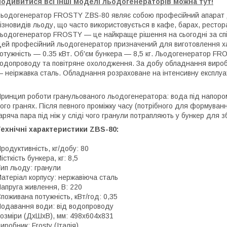
одивитися всі інші моделі льодогенераторів можна тут!
ьодогенератор FROSTY ZBS-80 являє собою професійний апарат д
ізновидів льоду, що часто використовується в кафе, барах, рестор
ьодогенератор FROSTY — це найкраще рішення на сьогодні за спі
ей професійний льодогенератор призначений для виготовлення х
отужність — 0.35 кВт. Об'єм бункера — 8,5 кг. Льодогенератор FR
одопроводу та повітряне охолодження. За добу обладнання виробл
 неіржавка сталь. Обладнання розраховане на інтенсивну експлуа
ринцип роботи гранульованого льодогенератора: вода під напором
ого гранях. Після певного проміжку часу (потрібного для формува
аряча пара під ніж у сліді чого гранули потрапляють у бункер для з
ехнічні характеристики ZBS-80:
родуктивність, кг/добу: 80
істкість бункера, кг: 8,5
ип льоду: гранули
атеріал корпусу: нержавіюча сталь
апруга живлення, В: 220
поживана потужність, кВт/год: 0,35
одавання води: від водопроводу
озміри (ДхШхВ), мм: 498х604х831
иробник: Frosty (Італія)