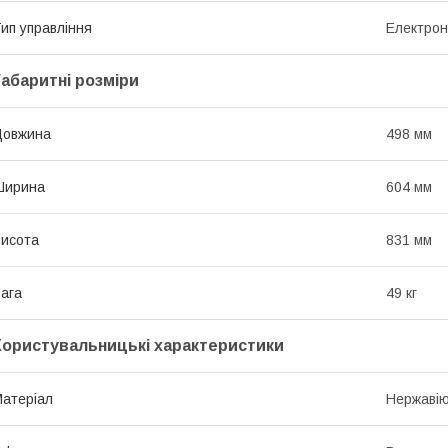
ип управління
Електрон
Габаритні розміри
Довжина
498 мм
Ширина
604 мм
исота
831 мм
ага
49 кг
Користувальницькі характеристики
атеріал
Нержавію