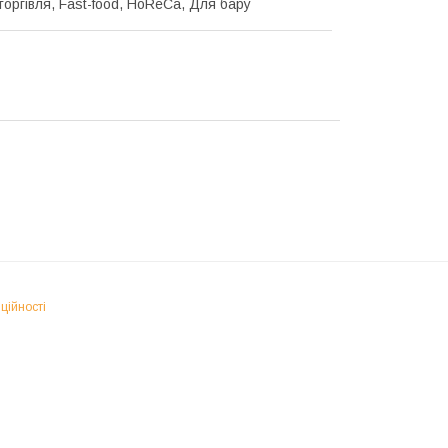
торгівля, Fast-food, HoReCa, Для бару
ційності