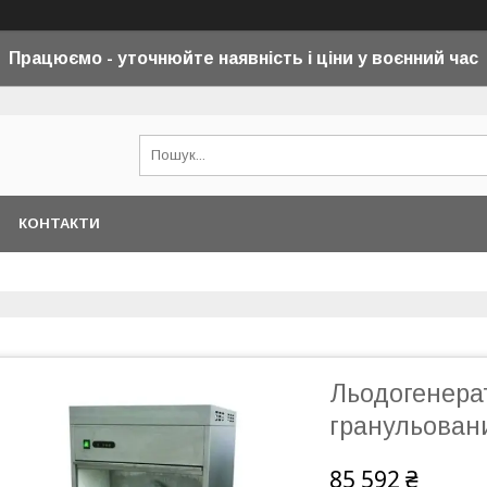
Працюємо - уточнюйте наявність і ціни у воєнний
час
КОНТАКТИ
Льодогенерат
гранульован
85 592 ₴