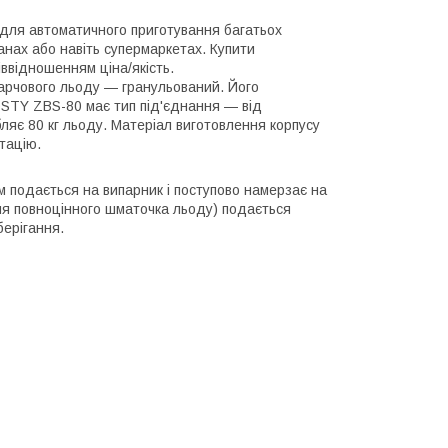
ля автоматичного приготування багатьох
анах або навіть супермаркетах. Купити
ввідношенням ціна/якість.
арчового льоду — гранульований. Його
OSTY ZBS-80 має тип під'єднання — від
яє 80 кг льоду. Матеріал виготовлення корпусу
тацію.
 подається на випарник і поступово намерзає на
ння повноцінного шматочка льоду) подається
берігання.