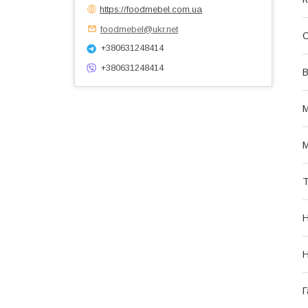
https://foodmebel.com.ua
foodmebel@ukr.net
С
+380631248414
+380631248414
В
М
М
Т
Н
Н
Г