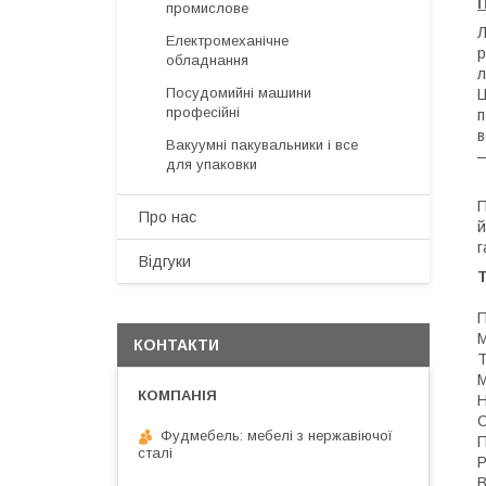
П
промислове
Л
Електромеханічне
р
обладнання
л
Посудомийні машини
Ц
професійні
п
в
Вакуумні пакувальники і все
—
для упаковки
П
Про нас
й
г
Відгуки
Т
П
М
КОНТАКТИ
Т
М
Н
С
Фудмебель: мебелі з нержавіючої
П
сталі
Р
В