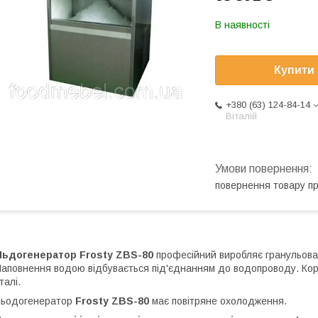
В наявності
Купити
+380 (63) 124-84-14
Віталій
повернення товару п
Льдогенератор Frosty ZBS-80
професійний виробляє гранульован
аповнення водою відбувається під'єднанням до водопроводу. Корп
талі.
Льодогенератор
Frosty ZBS-80
має повітряне охолодження.