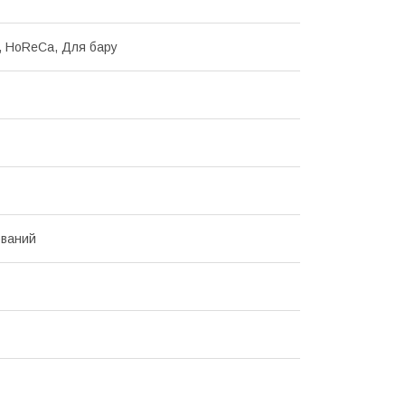
d, HoReCa, Для бару
ований