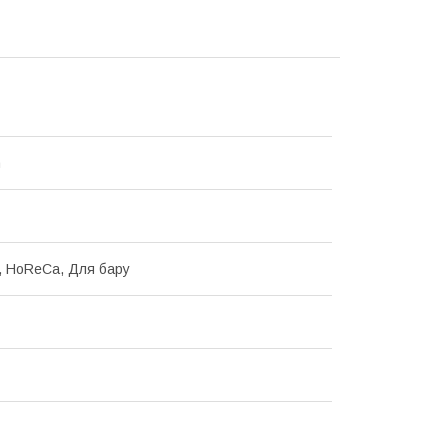
n
d, HoReCa, Для бару