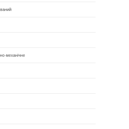
ований
но-механічне