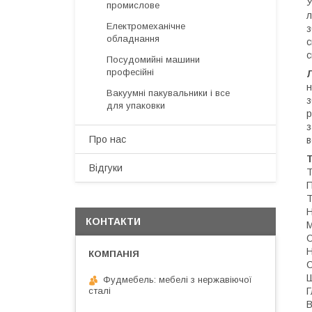
У
промислове
л
Електромеханічне
з
обладнання
с
с
Посудомийні машини
професійні
н
Вакуумні пакувальники і все
з
для упаковки
р
з
Про нас
в
Т
Відгуки
Т
П
Т
Н
КОНТАКТИ
М
С
Фудмебель: мебелі з нержавіючої
сталі