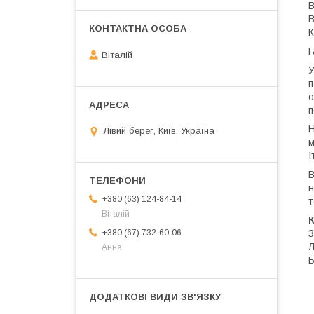
В
В
К
Г
Віталій
У
п
о
п
Н
Лівий берег, Київ, Україна
м
І
В
н
+380 (63) 124-84-14
т
Віталій
К
З
+380 (67) 732-60-06
Л
Анна
Б