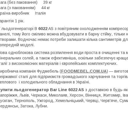
ага (без паковання) 39 кг
ага (з пакованням) 44 кг
раїна-виробник Італія
арантія 1 рік.
 льодогенераторі B
6022
AS з повітряним охолодженням компресор
анелі, тому його сміливо можна вбудовувати в барну стійку, тільк
творами. Водночас немає потреби залишати кілька сантиметрів для 
опередній моделі.
ова одноблокова система розпилення води проста в очищенні та 
інеральних солей, а також ефективніша, оскільки забезпечує краще
талії з високоякісних матеріалів і європейських комплектуючих.
иробнича компанія Фудмебель (
FOODMEBEL.СOM.UA
) — вигото
еіржавкої сталі для підприємств громадського харчування та торгів
еплового і холодильного обладнання в Україні.
упити льодогенератор Bar Line 6022 AS
з доставкою в будь-яке
апоріжжя, Львів, Черкаси, Миколаяв, Херсон, Вінниця, Житомир, Іва
ускган, Тернополь, Ужгород, Хемельніцький, Червці, Черв'яче, Сум
ердянськ, Затока, Лубни.