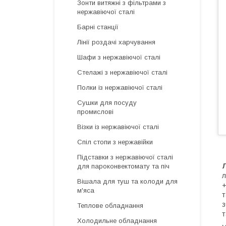
Зонти витяжні з фільтрами з
нержавіючої сталі
Барні станції
Лінії роздачі харчування
Шафи з нержавіючої сталі
Стелажі з нержавіючої сталі
Полки із нержавіючої сталі
Сушки для посуду
промислові
Візки із нержавіючої сталі
Спіл стопи з нержавійки
Підставки з нержавіючої сталі
для пароконвектомату та піч
л
Вішала для туш та колоди для
+
м'яса
т
з
Теплове обладнання
т
Холодильне обладнання