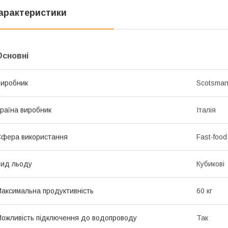
арактеристики
Основні
иробник
Scotsma
раїна виробник
Італія
фера використання
Fast-foo
ид льоду
Кубикові
аксимальна продуктивність
60 кг
ожливість підключення до водопроводу
Так