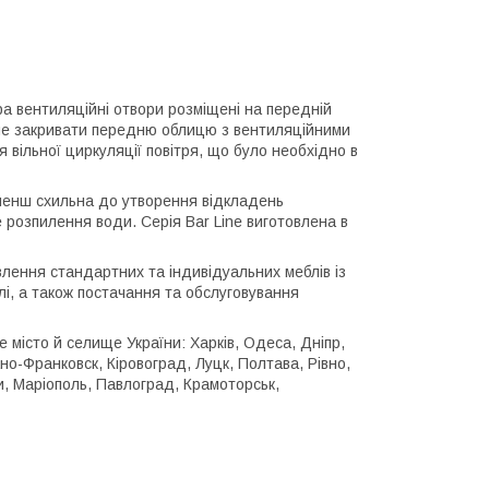
а вентиляційні отвори розміщені на передній
и не закривати передню облицю з вентиляційними
вільної циркуляції повітря, що було необхідно в
менш схильна до утворення відкладень
 розпилення води. Серія Bar Line виготовлена в
влення стандартних та індивідуальних меблів із
лі, а також постачання та обслуговування
 місто й селище України: Харків, Одеса, Дніпр,
но-Франковск, Кіровоград, Луцк, Полтава, Рівно,
и, Маріополь, Павлоград, Крамоторськ,