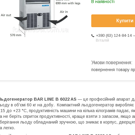
В наявності
Купити
+380 (63) 124-84-14
Віталій
повернення товару п
Льдогенератор BAR LINE B 6022 AS
— це професійний апарат для
ьоду в об'ємі 60 кг на добу. Компактний льодогенератор виробляє
15 до +23 °C, продуктивність машини на кілька кілограмів падає,
а не беріть сприток продуктивності, краще взяти з запасом, якщо 
берігання льоду обладнаний зручною, що зникає в корпус, дверця
а легко.