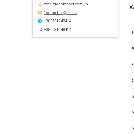
https://foodmebel.com.ua
Х
foodmebel@ukr.net
+380631248414
+380631248414
В
К
С
В
М
М