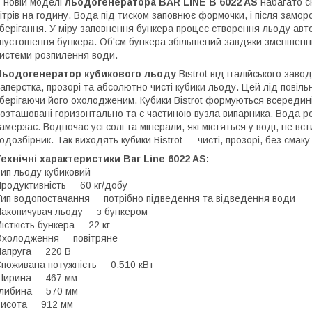
 новій моделі
льодогенератора BAR LINE B 6022 AS
набагато с
ітрів на годину. Вода під тиском заповнює формочки, і після замо
берігання. У міру заповнення бункера процес створення льоду авто
пустошення бункера. Об'єм бункера збільшений завдяки зменшенню
истеми розпилення води.
Льодогенератор кубикового льоду
Bistrot від італійського зав
аперстка, прозорі та абсолютно чисті кубики льоду. Цей лід повіл
берігаючи його охолодженим. Кубики Bistrot формуються всередині
озташовані горизонтально та є частиною вузла випарника. Вода роз
амерзає. Водночас усі солі та мінерали, які містяться у воді, не 
одозбірник. Так виходять кубики Bistrot — чисті, прозорі, без смаку
ехнічні характеристики Bar Line 6022 AS:
ип льоду кубиковий
родуктивність 60 кг/добу
ип водопостачання потрібно підведення та відведення води
акопичувач льоду з бункером
істкість бункера 22 кг
Охолодження повітряне
Напруга 220 В
поживана потужність 0.510 кВт
Ширина 467 мм
Глибина 570 мм
Висота 912 мм