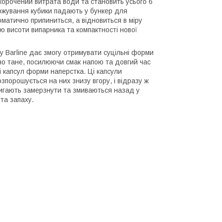
корочений витрата води та становить усього 6
рожування кубики падають у бункер для
матично припиниться, а відновиться в міру
 висоти випарника та компактності нової
оду Barline дає змогу отримувати суцільні форми
ьно тане, посилюючи смак напою та довгий час
 капсул форми наперстка. Ці капсули
порошується на них знизу вгору, і відразу ж
встигають замерзнути та змиваються назад у
 та запаху.