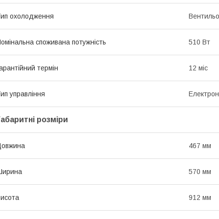
ип охолодження
Вентиль
омінальна споживана потужність
510 Вт
арантійний термін
12 міс
ип управління
Електрон
Габаритні розміри
Довжина
467 мм
Ширина
570 мм
исота
912 мм