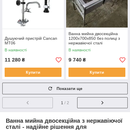
Ванна мийна двосекційна
Душуючий пристрій Cancan
1200х700х850 без полиці з
MT06
нержавіючої сталі
В наявності
В наявності
11 280
9 740
₴
₴
Купити
Купити
Показати ще
1
/ 2
Ванна мийна двосекційна з нержавіючої
сталі - надійне рішення для