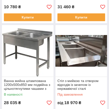
10 780
31 460
₴
₴
Купити
Купити
Ванна мийна штампована
Стіл з мийкою та отвором
1200х500х850 мм подвійна з
відходів із зачепом із
цільнотягнутими чашами з
нержавіючої сталі
неіржавкої сталі
В наявності
Під замовлення
28 035
18 970
₴
від
₴