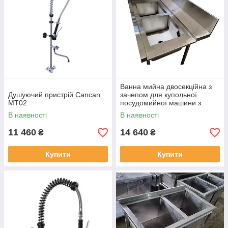
Ванна мийна двосекційна з
Душуючий пристрій Cancan
зачепом для купольної
MT02
посудомийної машини з
нержавіючої сталі
В наявності
В наявності
11 460
14 640
₴
₴
Купити
Купити