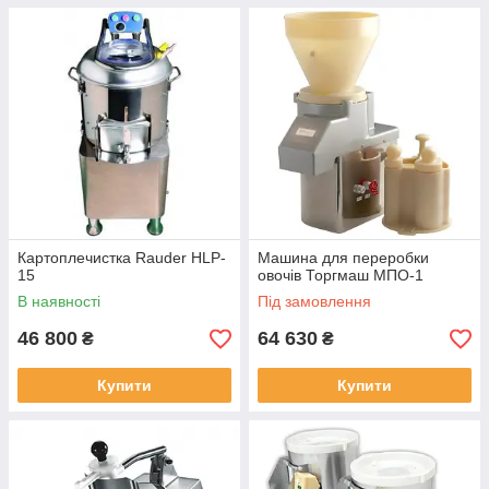
Картоплечистка Rauder HLP-
Машина для переробки
15
овочів Торгмаш МПО-1
В наявності
Під замовлення
46 800
64 630
₴
₴
Купити
Купити