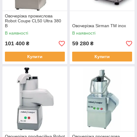
Овочерізка промислова
Robot Coupe CL50 Ultra 380
В
Овочерізка Sirman TM inox
В наявності
В наявності
101 400
59 280
₴
₴
Купити
Купити
Овочерізка професійна Robot
Овочерізка промислова