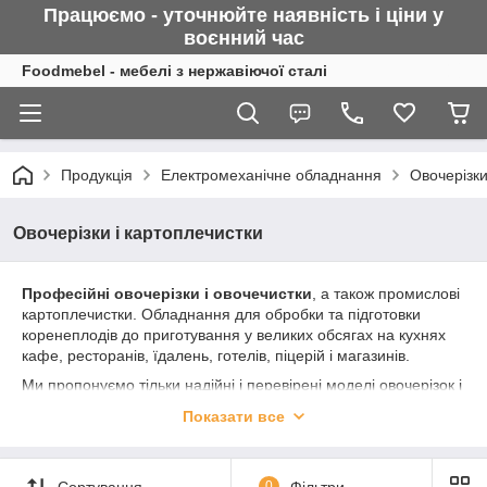
Працюємо - уточнюйте наявність і ціни у
воєнний
час
Foodmebel - мебелі з нержавіючої сталі
Продукція
Електромеханічне обладнання
Овочерізки
Овочерізки і картоплечистки
Професійні овочерізки і овочечистки
, а також промислові
картоплечистки. Обладнання для обробки та підготовки
коренеплодів до приготування у великих обсягах на кухнях
кафе, ресторанів, їдалень, готелів, піцерій і магазинів.
Ми пропонуємо тільки надійні і перевірені моделі овочерізок і
овощечисток від провідних виробників. Апарати для
Показати все
переробки овочів відрізняються потужністю і продуктивність,
а також комплектацією - в деяких моделях диски входять в
комплект, в інших - купуються окремо, виходячи з потреб і
Сортування
0
Фільтри