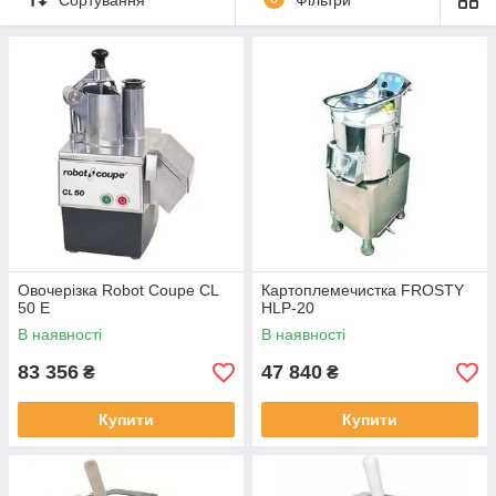
вимог кухаря.
Купити овочерізку або картофелечистку
можна
оформивши замовлення на сайті або зателефонувавши за
вказаними на сайті телефонами.
Овочерізка Robot Coupe CL
Картоплемечистка FROSTY
50 E
HLP-20
В наявності
В наявності
83 356
47 840
₴
₴
Купити
Купити