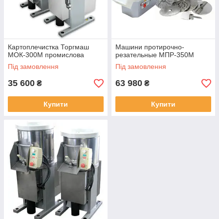
Картоплечистка Торгмаш
Машини протирочно-
МОК-300М промислова
резательные МПР-350М
Під замовлення
Під замовлення
35 600
63 980
₴
₴
Купити
Купити