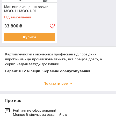
Машини очищення овочів
МОО-1 і МОО-1-01
Під замовлення
33 800
₴
Купити
Картоплечистки і овочерізки професійні від провідних
виробників - це промислова техніка, яка працює довго, а
сервіс надалі завжди доступний.
Гарантія 12 місяців. Сервісне обслуговування.
Доставка по Україні!
Показати все
Надійні і недорогі овочерізки від європейських виробників
харчового обладнання: Sirman, Robot Coupe, Frosty, Rauder,
Celme, ін
Про нас
Подивитися всі моделі професійних овочерізок можна у
цьому розділі нашого сайту.
Рейтинг не сформований
Менше 5 відгуків за останній рік