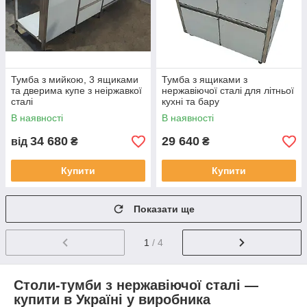
Тумба з мийкою, 3 ящиками
Тумба з ящиками з
та дверима купе з неіржавкої
нержавіючої сталі для літньої
сталі
кухні та бару
В наявності
В наявності
34 680
29 640
від
₴
₴
Купити
Купити
Показати ще
1
/ 4
Столи-тумби з нержавіючої сталі —
купити в Україні у виробника