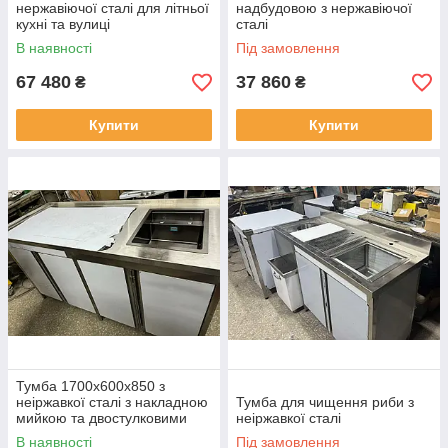
нержавіючої сталі для літньої
надбудовою з нержавіючої
кухні та вулиці
сталі
В наявності
Під замовлення
67 480
37 860
₴
₴
Купити
Купити
Тумба 1700х600х850 з
неіржавкої сталі з накладною
Тумба для чищення риби з
мийкою та двостулковими
неіржавкої сталі
дверима
В наявності
Під замовлення