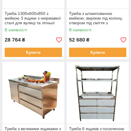
Тумба 1300х600х850 з
Тумба з штампованою
мийкою 3 ящики з неіржавкої
мийкою, вирізом під колону,
сталі для вулиці та літньої
отвором під сміття з
кухні
неіржавкої сталі для зони
В наявності
В наявності
барбекю
28 764
52 680
₴
₴
Купити
Купити
Тумба з великими ящиками з
Тумба 6 ящиків з посиленою