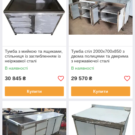
Тумба з мийкою та ящиками,
Тумба стіл 2000х700х850 з
стільниця із заглибленням із
двома полицями та дверима
неіржавкої сталі
з нержавіючої сталі
В наявності
В наявності
30 845
29 570
₴
₴
Купити
Купити