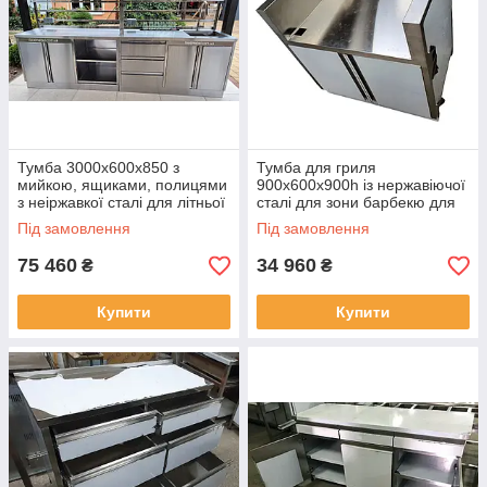
Тумба 3000х600х850 з
Тумба для гриля
мийкою, ящиками, полицями
900х600х900h із нержавіючої
з неіржавкої сталі для літньої
сталі для зони барбекю для
кухні та зони барбекю
літньої кухні та зони барбекю
Під замовлення
Під замовлення
75 460
34 960
₴
₴
Купити
Купити