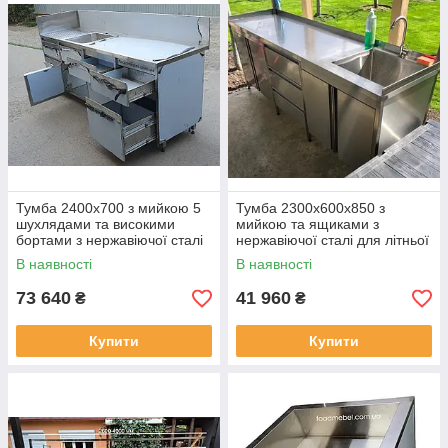
Тумба 2400х700 з мийкою 5
Тумба 2300х600х850 з
шухлядами та високими
мийкою та ящиками з
бортами з нержавіючої сталі
нержавіючої сталі для літньої
для літньої кухні та тераси
кухні та зони барбекю
В наявності
В наявності
73 640
41 960
₴
₴
Купити
Купити