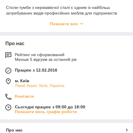
Столи-тумби з нержавіючої сталі є одним із найбільш
затребуваних видів професійних меблів для підприємств
громадського харчування, харчових виробництв, медичних
Показати все
установ, лабораторій, магазинів, пекарень та кондитерських,
м'ясних та рибних цехів. Такі меблі поєднують у собі зручну
робочу поверхню та місткий внутрішній простір для
зберігання інвентарю, посуду, кухонного обладнання,
Про нас
витратних матеріалів та продуктів.
Рейтинг не сформований
Компанія
Foodmebel
виробляє столи-тумби з нержавіючої
Менше 5 відгуків за останній рік
сталі різних розмірів та конфігурацій. У нас можна тумбу з
нержавіючої сталі купити з дверима купе, дверцятами,
Працює з 12.02.2016
висувними ящиками, вбудованою мийкою, бортом або без
борту. Виготовляємо як стандартні моделі, так і нестандартні
м. Київ
вироби за індивідуальними кресленнями замовника.
Лівий берег, Київ, Україна
Виробничі тумби з нержавіючої сталі відрізняються високою
Контакти
міцністю, стійкістю до вологи, перепадів температури,
механічним навантаженням і агресивним миючим засобам.
Сьогодні працює з 09:00 до 18:00
Завдяки цим якостям вони широко використовуються на
Показати весь графік роботи
професійних кухнях ресторанів, кафе, їдалень, харчоблоків,
кондитерських, готелів, медичних закладів та виробничих
підприємств.
Про нас