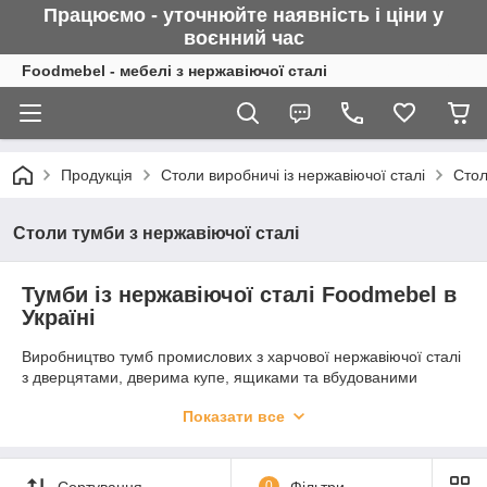
Працюємо - уточнюйте наявність і ціни у
воєнний
час
Foodmebel - мебелі з нержавіючої сталі
Продукція
Столи виробничі із нержавіючої сталі
Стол
Столи тумби з нержавіючої сталі
Тумби із нержавіючої сталі Foodmebel в
Україні
Виробництво тумб промислових з харчової нержавіючої сталі
з дверцятами, дверима купе, ящиками та вбудованими
мийками для громадського харчування, харчового
Показати все
виробництва, лабораторії, медицини, будинку та вуличної
кухні.
На замовлення робимо будь-якої складності та будь-яких
Сортування
0
Фільтри