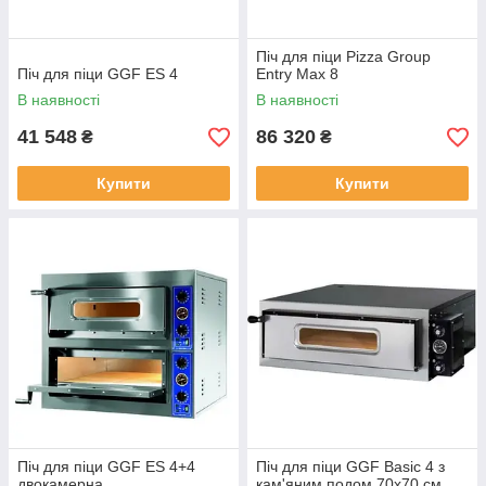
Піч для піци Pizza Group
Піч для піци GGF ES 4
Entry Max 8
В наявності
В наявності
41 548
86 320
₴
₴
Купити
Купити
Піч для піци GGF ES 4+4
Піч для піци GGF Basic 4 з
двокамерна
кам'яним подом 70х70 см