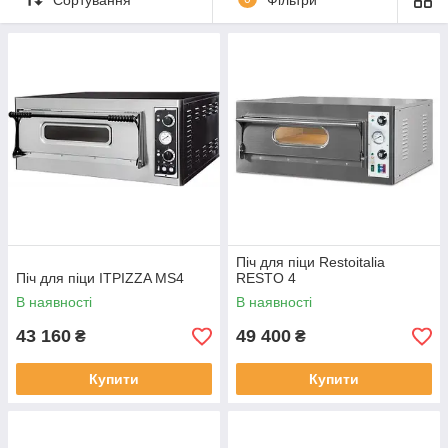
будь-яке місто України можна зв'язавшись з менеджером по
телефону або по електронній пошті.
Піч для піци Restoitalia
Піч для піци ITPIZZA MS4
RESTO 4
В наявності
В наявності
43 160
49 400
₴
₴
Купити
Купити