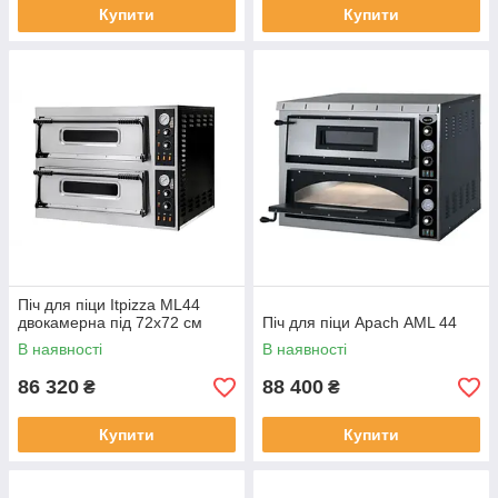
Купити
Купити
Піч для піци Itpizza ML44
двокамерна під 72х72 см
Піч для піци Apach АML 44
В наявності
В наявності
86 320
88 400
₴
₴
Купити
Купити