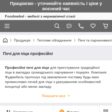
Працюємо - уточнюйте наявність і ціни у
воєнний
час
Foodmebel - мебелі з нержавіючої сталі
Продукція
Теплове обладнання
Печі та пароконвект
Печі для піци професійні
Професійні печі для піци
для приготування традиційної
піци в закладах громадського харчування і піцеріях. Компанія
Фудмебель пропонує під замовлення поставку будь-яких
промислових печей для піци з урахуванням особливостей
концепції або меню закладу.
Основні типи печей для піци – це печі подові, конвеєрні,
Показати все
електричні, дров'яні. Основними лідерами з продажу є
електричні печі з кам'яним подом і дров'яні.
Купити піч для піци
з офіційною гарантією та доставкою у
Сортування
0
Фільтри