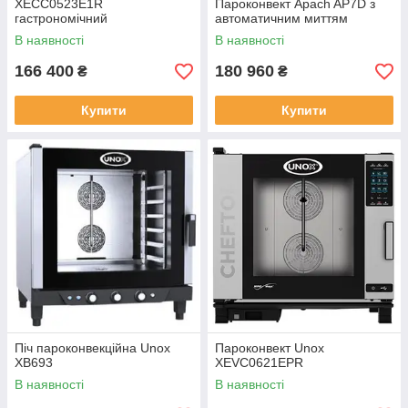
XECC0523E1R
Пароконвект Apach AP7D з
гастрономічний
автоматичним миттям
В наявності
В наявності
166 400
180 960
₴
₴
Купити
Купити
Піч пароконвекційна Unox
Пароконвект Unox
XB693
XEVC0621EPR
В наявності
В наявності