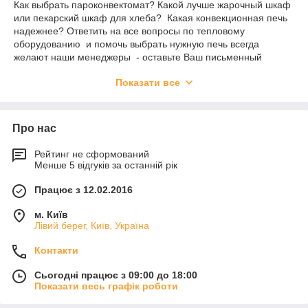
Как выбрать пароконвектомат? Какой лучше жарочный шкаф
или пекарский шкаф для хлеба? Какая конвекционная печь
надежнее? Ответить на все вопросы по тепловому
оборудованию и помочь выбрать нужную печь всегда
желают наши менеджеры - оставьте Ваш письменный
запрос или оставьте свои координаты.
Показати все
Мы предлагаем тепловое оборудование в комплексе с
мебелью из нержавеющей стали - таким образом мы можем
укомплектовать кухню "под ключ" недорого. Интересные
Про нас
цены. Гарантийное и сервисное обслуживание тепловой
техники нашими специалистами. Удобная и недорогая
доставка оборудования.
Рейтинг не сформований
Менше 5 відгуків за останній рік
Доставка конвекционных печей, пароконвектоматов, печей
для пиццы и жарочных шкафов осуществляется по всей
Працює з 12.02.2016
Украине в любой город!
м. Київ
Лівий берег, Київ, Україна
Контакти
Сьогодні працює з 09:00 до 18:00
Показати весь графік роботи