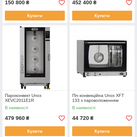
150 800
452 400
₴
₴
Купити
Купити
Пароконвект Unox
Піч конвекційна Unox XFT
XEVC2011E1R
133 з пароволоженням
В наявності
В наявності
479 960
44 720
₴
₴
Купити
Купити