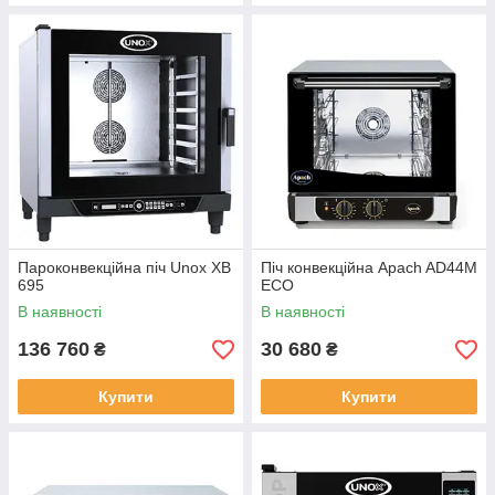
Пароконвекційна піч Unox XB
Піч конвекційна Apach AD44M
695
ECO
В наявності
В наявності
136 760
30 680
₴
₴
Купити
Купити