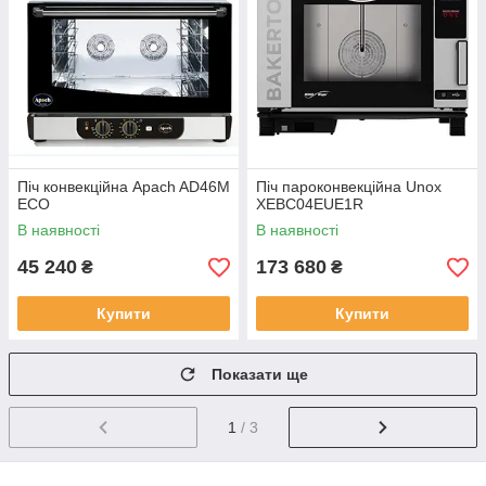
Піч конвекційна Apach AD46M
Піч пароконвекційна Unox
ECO
XEBC04EUE1R
В наявності
В наявності
45 240
173 680
₴
₴
Купити
Купити
Показати ще
1
/ 3