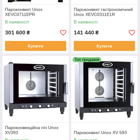
Пароконвект Unox
Пароконвект гастрономічний
XEVC0711EPR
Unox XEVC0311E1R
В наявності
В наявності
301 600
141 440
₴
₴
Купити
Купити
Топ продажів
Пароконвекційна піч Unox
XV393
Пароконвект Unox XV 593