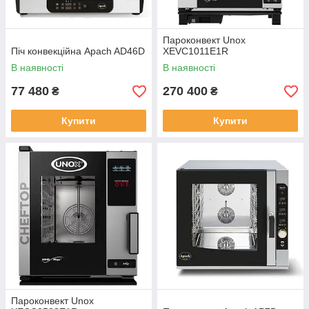
Пароконвект Unox
Піч конвекційна Apach AD46D
XEVC1011E1R
В наявності
В наявності
77 480
270 400
₴
₴
Купити
Купити
Пароконвект Unox