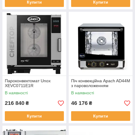
Купити
Купити
Пароконвектомат Unox
Піч конвекційна Apach AD44M
XEVC0711E1R
з пароволоженням
В наявності
В наявності
216 840
46 176
₴
₴
Купити
Купити