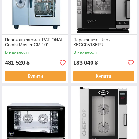
Пароконвектомат RATIONAL
Пароконвект Unox
Combi Master СМ 101
XECC0513EPR
В наявності
В наявності
481 520
183 040
₴
₴
Купити
Купити