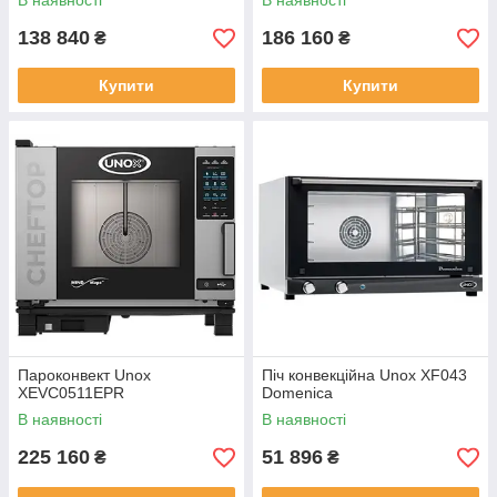
В наявності
В наявності
138 840
186 160
₴
₴
Купити
Купити
Пароконвект Unox
Піч конвекційна Unox XF043
XEVC0511EPR
Domenica
В наявності
В наявності
225 160
51 896
₴
₴