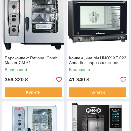
Пароконвект Rational Combi
Конвекційна піч UNOX XF 023
Master CM 61
Anna без парозволоження
В наявності
В наявності
359 320
41 340
₴
₴
Купити
Купити