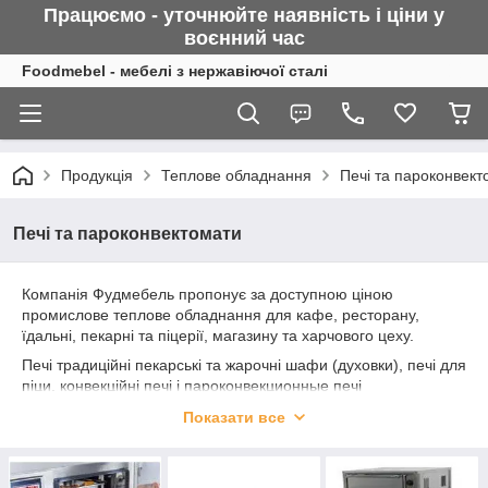
Працюємо - уточнюйте наявність і ціни у
воєнний
час
Foodmebel - мебелі з нержавіючої сталі
Продукція
Теплове обладнання
Печі та пароконвект
Печі та пароконвектомати
Компанія Фудмебель пропонує за доступною ціною
промислове теплове обладнання для кафе, ресторану,
їдальні, пекарні та піцерії, магазину та харчового цеху.
Печі традиційні пекарські та жарочні шафи (духовки), печі для
піци, конвекційні печі і пароконвекционные печі
(пароконвектомати). Всі печі та пароконвектомати тільки від
Показати все
перевірених і надійних виробників таких як
UNOX,
RATIONAL,
GGF, RestoItalia,
Apach,
Pizza Group,
КийВ,
ItPizza
,
PRISMAFOOD
та ін.